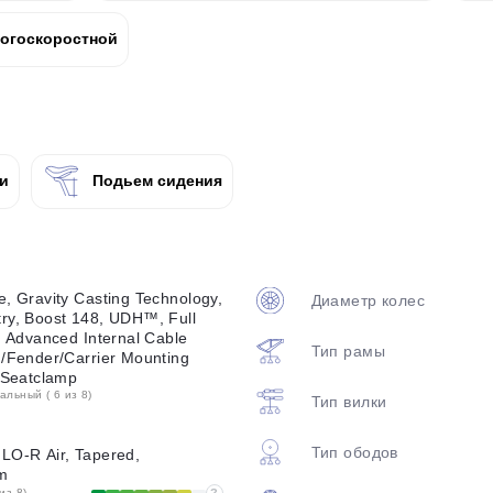
plait.ru
огоскоростной
и
Подьем сидения
раз в 2 недели
e, Gravity Casting Technology,
Диаметр колес
ry, Boost 148, UDH™, Full
, Advanced Internal Cable
Тип рамы
d/Fender/Carrier Mounting
d Seatclamp
льный ( 6 из 8)
Тип вилки
Тип ободов
LO-R Air, Tapered,
m
из 8)