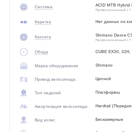
ACID MTB Hybrid 
Система
Профессиональный ( 7 
Нет данных по к
Каретка
Shimano Deore C
Кассета
Профессиональный ( 7 
CUBE EX30, 32H, 
Обода
Shimano
Марка оборудования
Цепной
Привод велосипеда
Платформы
Тип педалей
Hardtail (Передн
Амортизация велосипеда
Бескамерные
Вид колес