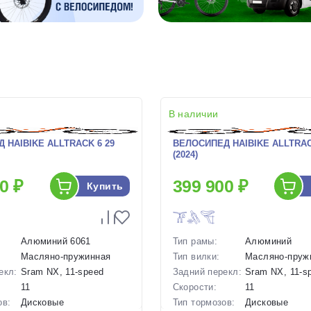
В наличии
 HAIBIKE ALLTRACK 6 29
ВЕЛОСИПЕД HAIBIKE ALLTRACK
(2024)
0 ₽
399 900 ₽
Купить
Алюминий 6061
Тип рамы:
Алюминий
Масляно-пружинная
Тип вилки:
Масляно-пруж
екл:
Sram NX, 11-speed
Задний перекл:
Sram NX, 11-s
11
Скорости:
11
ов:
Дисковые
Тип тормозов:
Дисковые