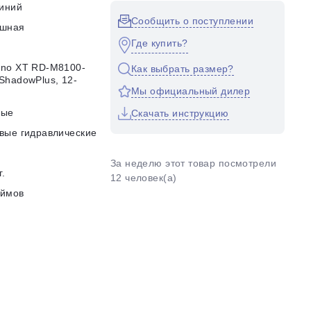
иний
Сообщить о поступлении
ушная
Где купить?
no XT RD-M8100-
Как выбрать размер?
ShadowPlus, 12-
Мы официальный дилер
d
ные
Скачать инструкцию
вые гидравлические
За неделю этот товар посмотрели
г.
12 человек(а)
юймов