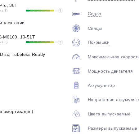
Pro, 38T
из 8)
?
Седло
омплектации
Спицы
S-M6100, 10-51T
Покрышки
из 8)
?
Disc, Tubeless Ready
Максимальная скорост
Мощность двигателя
Аккумулятор
Напряжение аккумулят
яя амортизация)
Цвета выпускаемые
Размеры выпускаемые