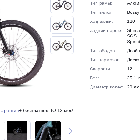
Тип рамы:
Алюм
на части
без переплат
Тип вилки:
Возд
Ход вилки:
120
Задний перекл:
Shima
График платежей
SGS, 
Spee
Тип ободов:
Двой
Сегодня
Тип тормозов:
Диско
25
%
Скорости:
12
Вес:
25.1 к
Диаметр колес:
29 д
Добавляйте товары
в корзину
Гарантия
+ бесплатное ТО 12 мес!
Оплачивайте сегодня только
25
% картой любого банка