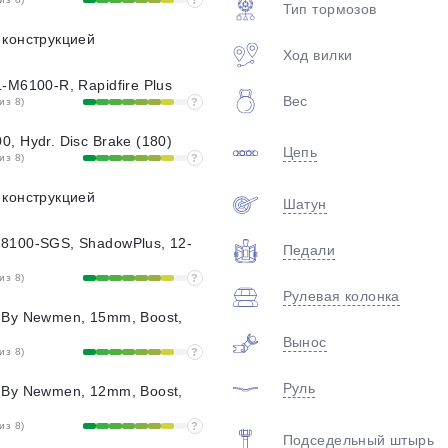
?
Тип тормозов
 конструкцией
Ход вилки
-M6100-R, Rapidfire Plus
Вес
из 8)
?
, Hydr. Disc Brake (180)
Цепь
из 8)
?
 конструкцией
Шатун
8100-SGS, ShadowPlus, 12-
Педали
из 8)
?
Рулевая колонка
 By Newmen, 15mm, Boost,
Вынос
из 8)
?
Руль
 By Newmen, 12mm, Boost,
из 8)
?
Подседельный штырь