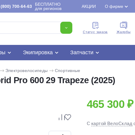
БЕСПЛАТНО
(800) 700-64-63
АКЦИИ
О фирме
для регионов
Cтатус заказа
Жалобы
ры
Экипировка
Запчасти
Электровелосипеды
Спортивные
d Pro 600 29 Trapeze (2025)
465 300 ₽
Для клиентов всех банков
С
картой ВелоСклад
Разбейте
оплату