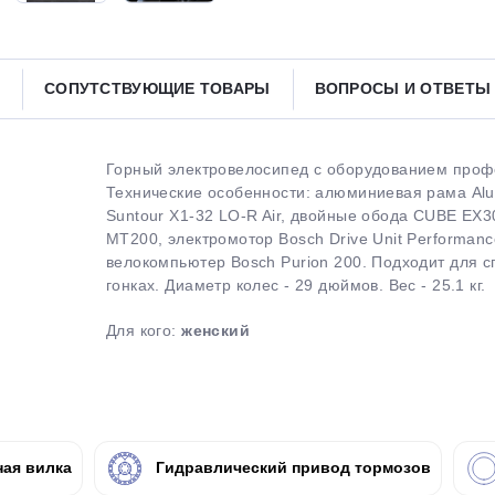
Получайте товар
выбранный способом
СОПУТСТВУЮЩИЕ ТОВАРЫ
ВОПРОСЫ И ОТВЕТ
Оставшиеся
75
% будут
списываться
с вашей карты
по
25
%
каждые 2 недели
Горный электровелосипед с оборудованием профе
Технические особенности: алюминиевая рама Alum
Suntour X1-32 LO-R Air, двойные обода CUBE EX3
MT200, электромотор Bosch Drive Unit Performan
велокомпьютер Bosch Purion 200. Подходит для сп
Подробнее
об оплате Плайтом
гонках. Диаметр колес - 29 дюймов. Вес - 25.1 кг.
Для кого:
женский
25
раз в 2
Остались вопросы?
недели
ая вилка
Гидравлический привод тормозов
8 800 302-02-51