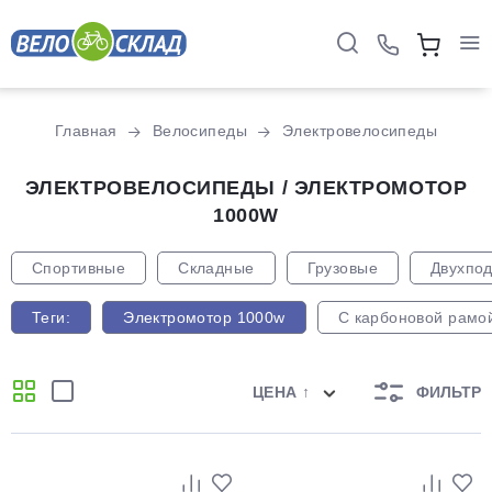
Главная
Велосипеды
Электровелосипеды
ЭЛЕКТРОВЕЛОСИПЕДЫ / ЭЛЕКТРОМОТОР
1000W
Спортивные
Складные
Грузовые
Двухпо
Теги:
Электромотор 1000w
С карбоновой рамо
ЦЕНА ↑
ФИЛЬТР