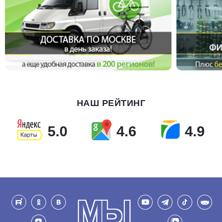
НАШ РЕЙТИНГ
5.0
4.6
4.9
МЫ