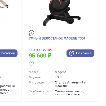
1
УМНЫЙ ВЕЛОСТАНОК MAGENE T300
110 900 ₽
-14%
Похожие
Похожие
95 600 ₽
Марка:
Magene
й
Модель:
T300
Материал:
Сталь / Алюминий /
ировочный
Пластик
итирует
Особенности:
Умный велостанок,
 Легко
адаптер и кабель
его байка.
питания, QR эксцентрик
рена,
9 мм,...
авновесие