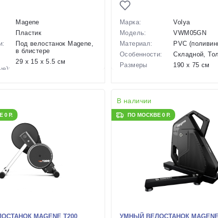
Magene
Марка:
Volya
Пластик
Модель:
VWM05GN
и:
Под велостанок Magene,
Материал:
PVC (поливин
в блистере
Особенности:
Складной, То
29 х 15 х 5.5 см
Размеры
190 x 75 см
ые):
(выпускаемые):
236 г
Производство:
Китай
во:
Китай
Разработка:
Китай
В наличии
Китай
Цвета
черный
черный
(выпускаемые):
 0 Р.
ПО МОСКВЕ 0 Р.
ые):
Цвет в наличии:
Черный
чии:
Черный
Артикул:
129304
127738
ОСТАНОК MAGENE T200
УМНЫЙ ВЕЛОСТАНОК MAGENE