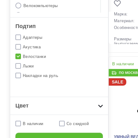
Велокомпьютеры
Марка:
Велокорзины
Материал:
Велонасосы
Подтип
Особенност
Велосумки
Адаптеры
Размеры
(выпускаем
Велофляги
Акустика
Вес:
Велофонари
Велостанки
Производст
Велочехлы
В наличии
Разработка:
Лыжи
Цвета
Держатели телефонов
ПО МОСКВЕ
(выпускаем
Накладки на руль
SALE
Детские велокресла
Цвет в нали
Артикул:
Другие велоаксессуары
Защита пера велорамы
Цвет
Защита переключателей
Зеркала
В наличии
Со скидкой
Инструменты
УМНЫЙ ВЕЛ