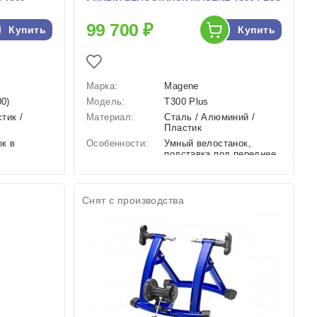
99 700 ₽
Купить
Купить
Марка:
Magene
0)
Модель:
T300 Plus
тик /
Материал:
Сталь / Алюминий /
Пластик
ок в
Особенности:
Умный велостанок,
подставка под переднее
колесо, BT-приемник,...
струкция,
0 ватт
Вес:
18,7 кг
15 мм
Производство:
Китай
Снят с производства
Разработка:
Китай
Цвета
черный
(выпускаемые):
Цвет в наличии:
Черный
Артикул:
128183