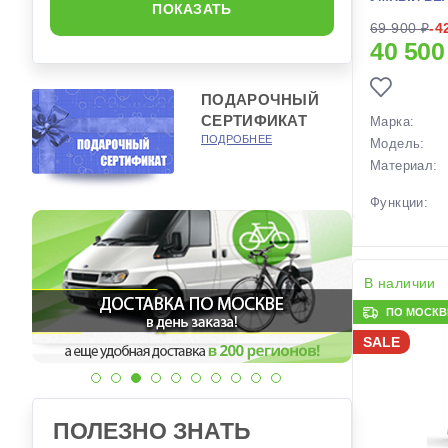
Крылья для велосипедов
ПОКАЗАТЬ
69 900 ₽
-4
Подставки, кронштейны
40 500
Ремкомплекты
Светоотражатели, светодиоды
ПОДАРОЧНЫЙ
СЕРТИФИКАТ
Марка:
Смазки и очистители
ПОДРОБНЕЕ
Модель:
Флягодержатели
Материал:
Функции:
Особенност
Размеры
В наличии
(выпускаем
ПО МОСКВЕ
Вес:
Производст
SALE
Разработка:
Цвета
(выпускаем
Цвет в нали
ПОЛЕЗНО ЗНАТЬ
Артикул: