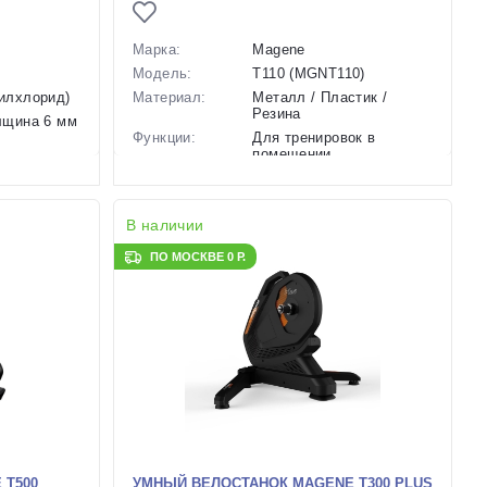
Марка:
Magene
Модель:
T110 (MGNT110)
илхлорид)
Материал:
Металл / Пластик /
Резина
лщина 6 мм
Функции:
Для тренировок в
помещении
Особенности:
Складная конструкция,
Мощность 600 Вт, Для
велосипедов с
В наличии
колесами...
Размеры
60 х 49 х 45 см
ПО МОСКВЕ 0 Р.
(выпускаемые):
Вес:
9.7 кг
Производство:
Китай
Разработка:
Китай
Цвета
черный
(выпускаемые):
Цвет в наличии:
Черный
Артикул:
129305
 T500
УМНЫЙ ВЕЛОСТАНОК MAGENE T300 PLUS