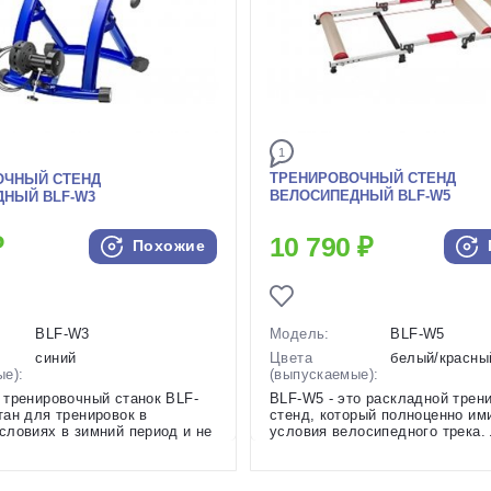
1
ТРЕНИРОВОЧНЫЙ СТЕНД
ОЧНЫЙ СТЕНД
ВЕЛОСИПЕДНЫЙ BLF-W5
ДНЫЙ BLF-W3
₽
10 790 ₽
Похожие
BLF-W3
Модель:
BLF-W5
синий
Цвета
белый/красны
ые):
(выпускаемые):
 тренировочный станок BLF-
BLF-W5 - это раскладной трен
ан для тренировок в
стенд, который полноценно им
словиях в зимний период и не
условия велосипедного трека.
о места в квартире. Такой
регулируется под размеры ваш
дется вам гораздо дешевле,
Фиксация колеса не предусмот
енный велотренажер, а польза
поэтому вам нужно держать р