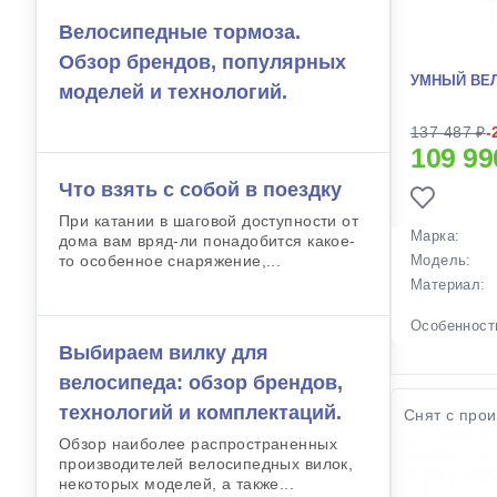
Велосипедные тормоза.
Обзор брендов, популярных
УМНЫЙ ВЕЛ
моделей и технологий.
137 487 ₽
-
109 99
Что взять с собой в поездку
При катании в шаговой доступности от
Марка:
дома вам вряд-ли понадобится какое-
то особенное снаряжение,...
Модель:
Материал:
Особенност
Выбираем вилку для
Вес:
Производст
велосипеда: обзор брендов,
Разработка:
технологий и комплектаций.
Снят с прои
Цвета
(выпускаем
Обзор наиболее распространенных
производителей велосипедных вилок,
Цвет в нали
некоторых моделей, а также...
Артикул: