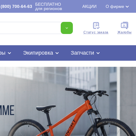
БЕСПЛАТНО
(800) 700-64-63
АКЦИИ
О фирме
для регионов
Cтатус заказа
Жалобы
ры
Экипировка
Запчасти