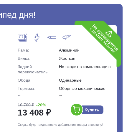
ипед дня!
Рама:
Алюминий
Вилка:
Жесткая
Задний
Не входит в комплектацию
переключатель:
Обода:
Одинарные
Тормоза:
Ободные механические
Скорости:
Одна скорость
Вес:
16 760 ₽
-20%
9.3 кг.
Купить
13 408 ₽
Cкидка будет видна после добавления товара в корзину!