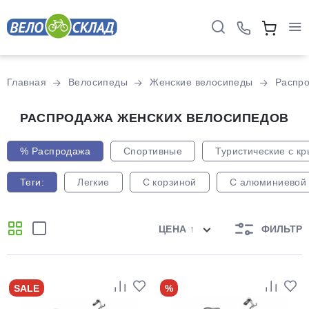
Главная
Велосипеды
Женские велосипеды
Распро
РАСПРОДАЖА ЖЕНСКИХ ВЕЛОСИПЕДОВ
% Распродажа
Спортивные
Туристические с к
Теги:
Легкие
С корзиной
С алюминиевой
ЦЕНА ↑
ФИЛЬТР
SALE
%