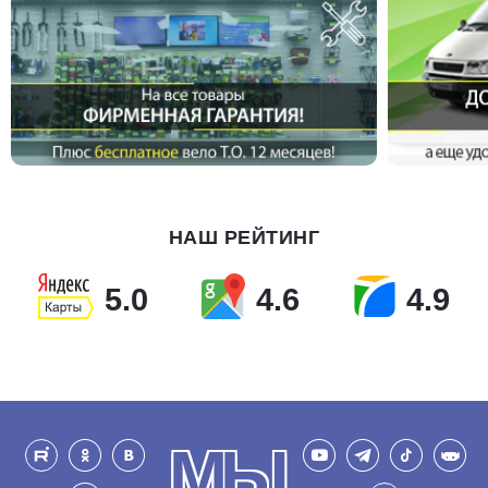
НАШ РЕЙТИНГ
5.0
4.6
4.9
МЫ