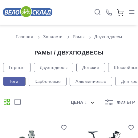
Главная
Запчасти
Рамы
Двухподвесы
РАМЫ / ДВУХПОДВЕСЫ
Горные
Двухподвесы
Детские
Шоссейны
Теги:
Карбоновые
Алюминиевые
Для кро
ЦЕНА ↓
ФИЛЬТР