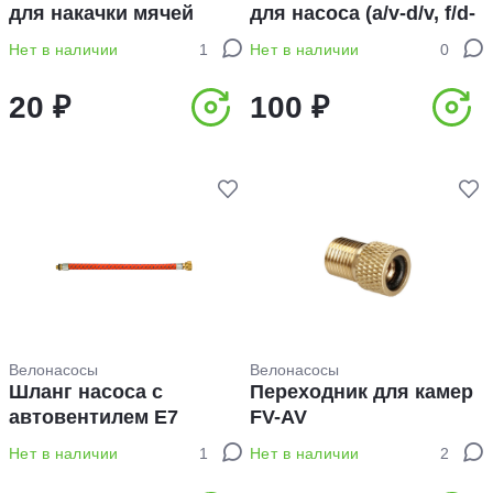
для накачки мячей
для насоса (a/v-d/v, f/d-
d/v, f/v-a/v)
Нет в наличии
1
Нет в наличии
0
20 ₽
100 ₽
Велонасосы
Велонасосы
Шланг насоса с
Переходник для камер
автовентилем E7
FV-AV
Нет в наличии
1
Нет в наличии
2