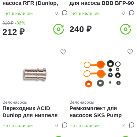
насоса RFR (Dunlop,
для насоса BBB BFP-90
игла, матрас) (40421)
Нет в наличии
0
Нет в наличии
0
310 ₽
-32%
240 ₽
212 ₽
Велонасосы
Велонасосы
Переходник ACID
Ремкомплект для
Dunlop для ниппеля
насосов SKS Pump
(93048)
Repair-Kit (8995)
Нет в наличии
0
Нет в наличии
2