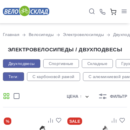
Главная
Велосипеды
Электровелосипеды
Двухпод
ЭЛЕКТРОВЕЛОСИПЕДЫ / ДВУХПОДВЕСЫ
Двухподвесы
Спортивные
Складные
Гру
Теги:
С карбоновой рамой
С алюминиевой рам
ЦЕНА ↑
ФИЛЬТР
%
SALE