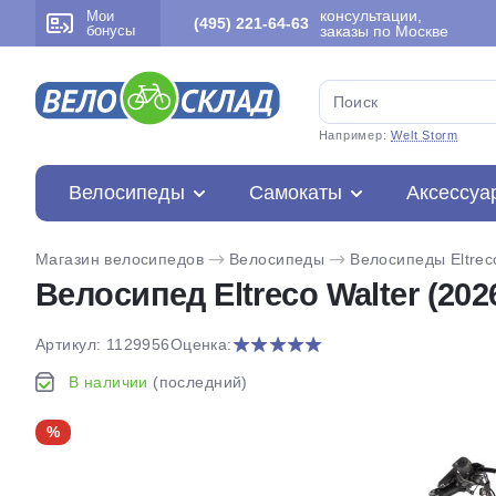
консультации,
Мои
(495) 221-64-63
бонусы
заказы по Москве
Например:
Welt Storm
Велосипеды
Самокаты
Аксессуа
Магазин велосипедов
Велосипеды
Велосипеды Eltrec
Велосипед Eltreco Walter (202
Артикул: 1129956
Оценка:
В наличии
(последний)
%