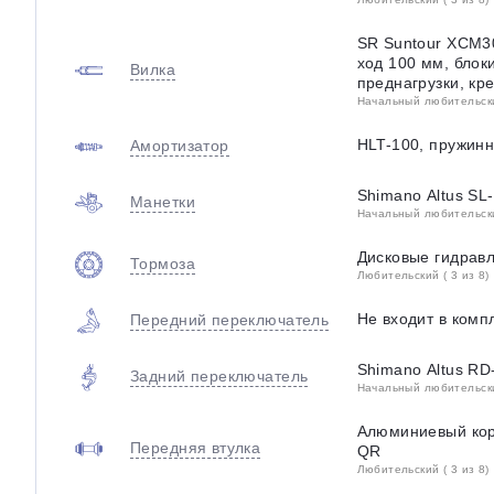
SR Suntour XCM3
ход 100 мм, блок
Вилка
преднагрузки, кр
Начальный любительский
HLT-100, пружин
Амортизатор
Shimano Altus SL-
Манетки
Начальный любительский
Дисковые гидравл
Тормоза
Любительский ( 3 из 8)
Не входит в комп
Передний переключатель
Shimano Altus RD
Задний переключатель
Начальный любительский
Алюминиевый кор
Передняя втулка
QR
Любительский ( 3 из 8)