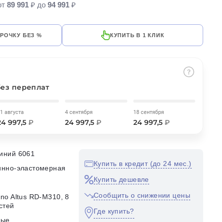
от
89 991
₽ до
94 991
₽
СРОЧКУ БЕЗ %
КУПИТЬ В 1 КЛИК
без переплат
1 августа
4 сентября
18 сентября
24 997,5
₽
24 997,5
₽
24 997,5
₽
иний 6061
Купить в кредит (до 24 мес.)
инно-эластомерная
Купить дешевле
Сообщить о снижении цены
no Altus RD-M310, 8
стей
Где купить?
ные