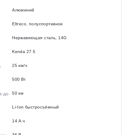
Алюминий
Eltreco, полуспортивное
Нержавеющая сталь, 14G
Kenda 27.5
25 км/ч
ь
500 Вт
50 км
е до
Li-Ion быстросъёмный
14 А.ч
36 В