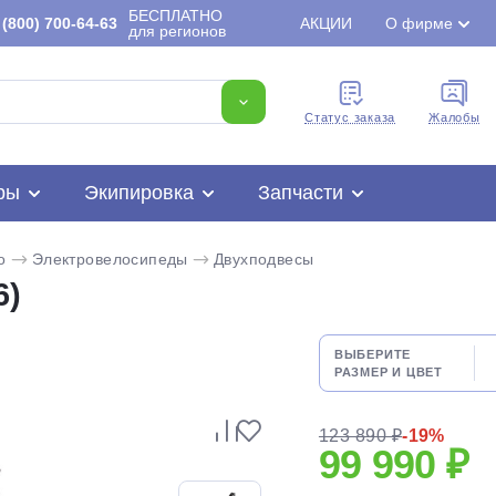
БЕСПЛАТНО
(800) 700-64-63
АКЦИИ
О фирме
для регионов
Cтатус заказа
Жалобы
ры
Экипировка
Запчасти
o
Электровелосипеды
Двухподвесы
6)
ВЫБЕРИТЕ
РАЗМЕР И ЦВЕТ
Для клиентов всех банков
123 890 ₽
-19%
99 990 ₽
Разбейте
оплату