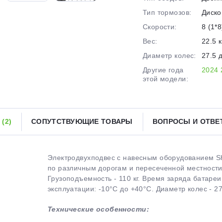
Тип тормозов:
Диско
Получайте товар
выбранный способом
Скорости:
8 (1*8
Вес:
22.5 к
Диаметр колес:
27.5 
Оставшиеся
75
% будут
списываться
с вашей карты
по
25
%
каждые 2 недели
Другие года
2024
этой модели:
Ы
(2)
СОПУТСТВУЮЩИЕ ТОВАРЫ
ВОПРОСЫ И ОТВ
Подробнее
об оплате Плайтом
Электродвухподвес с навесным оборудованием Sh
по различным дорогам и пересеченной местности.
25
Грузоподъемность - 110 кг. Время заряда батаре
раз в 2
эксплуатации: -10°C до +40°C. Диаметр колес - 27,
Остались вопросы?
недели
Технические особенности:
8 800 302-02-51