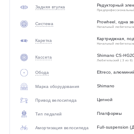
Редукторный элек
Задняя втулка
Предпрофессиональный 
Prowheel, одна з
Система
Начальный любительский
Картриджная, под
Каретка
Начальный любительский
Shimano CS-HG20
Кассета
Любительский ( 3 из 8)
Eltreco, алюмини
Обода
Shimano
Марка оборудования
Цепной
Привод велосипеда
Платформы
Тип педалей
Full-suspension (
Амортизация велосипеда