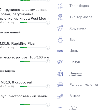
?
Тип ободов
0, пружинно-эластомерная,
ировка, регулировка
Тип тормозов
епление калипера Post Mount
 ( 2 из 8)
?
Ход вилки
но-масляный
Вес
M315, Rapidfire-Plus
 ( 2 из 8)
?
Цепь
ические, роторы 160/160 мм
?
Шатун
лектацию
Педали
-M310, 8 скоростей
Рулевая колонка
 ( 2 из 8)
?
Вынос
пус, быстросъемный зажим
?
Руль