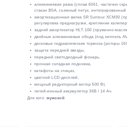
алюминиевая рама (сплав 6061, частично скр
plait.ru
стакан BSA, съемный петух, интегрированный 
амортизационная вилка SR Suntour XCM30 (пр
регулировка преднагрузки, крепление калипер
задний амортизатор HLT-100 (пружинно-масля
двойные алюминиевые обода (под ниппель A
дисковые гидравлические тормоза (роторы 16
защита передней звезды,
передний светодиодный фонарь,
прочная складная подножка,
раз в 2 недели
катафоты на спицах,
цветной LCD-дисплей,
мощный редукторный мотор 500 Вт,
литий-ионный аккумулятор 36В / 14 Ач.
Для кого:
мужской