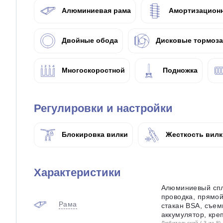
Алюминиевая рама
Амортизационн
Двойные обода
Дисковые тормоза
Многоскоростной
Подножка
Регулировки и настройки
Блокировка вилки
Жесткость вилк
Характеристики
Алюминиевый спл
проводка, прямой
Рама
стакан BSA, съем
аккумулятор, кре
Любительский ( 3 из 8)