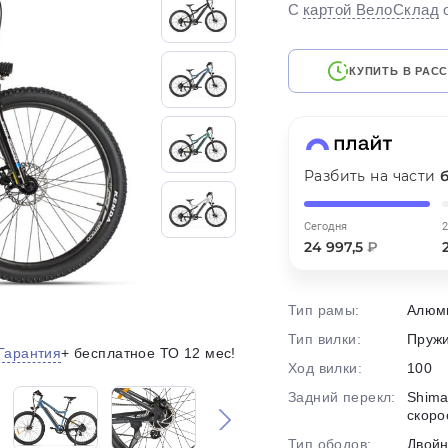
С
картой ВелоСклад
на части
без переплат
КУПИТЬ В РАС
График платежей
Сегодня
Разбить на части
25
%
Сегодня
2
24 997,5
₽
Тип рамы:
Алюм
Добавляйте товары
в корзину
Тип вилки:
Пруж
Гарантия
+ бесплатное ТО 12 мес!
Ход вилки:
100
Оплачивайте сегодня только
Задний перекл:
Shima
25
% картой любого банка
скоро
Тип ободов:
Двой