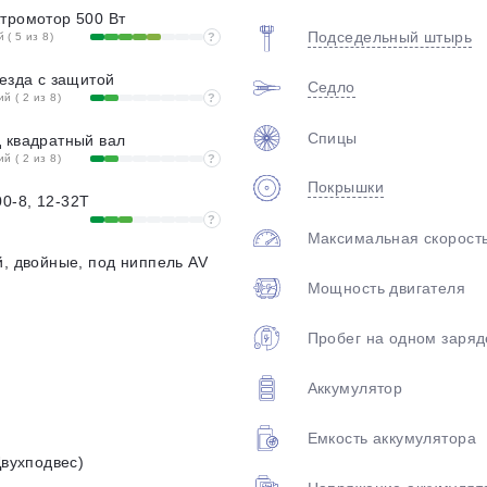
тромотор 500 Вт
Подседельный штырь
( 5 из 8)
?
везда с защитой
Седло
 ( 2 из 8)
?
Спицы
 квадратный вал
 ( 2 из 8)
?
Покрышки
0-8, 12-32T
?
Максимальная скорост
й, двойные, под ниппель AV
Мощность двигателя
Пробег на одном заряд
Аккумулятор
Емкость аккумулятора
Двухподвес)