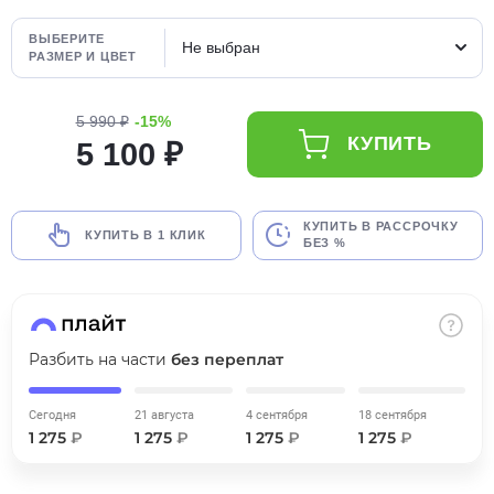
об оплате Плайтом
ВЫБЕРИТЕ
Не выбран
РАЗМЕР И ЦВЕТ
5 990 ₽
-15%
Остались вопросы?
25
КУПИТЬ
5 100 ₽
8 800 302-02-51
plait.ru
раз в 2
недели
КУПИТЬ В РАССРОЧКУ
КУПИТЬ В 1 КЛИК
БЕЗ %
Разбить на части
без переплат
Сегодня
21 августа
4 сентября
18 сентября
1 275
₽
1 275
₽
1 275
₽
1 275
₽