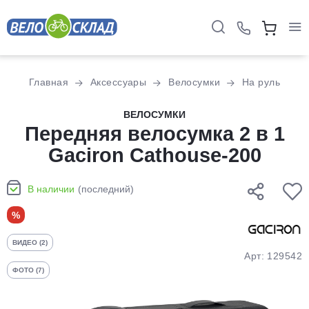
Для клиентов всех банков
Главная
Аксессуары
Велосумки
На руль
Разбейте
ВЕЛОСУМКИ
оплату
Передняя велосумка 2 в 1
на части
Gaciron Cathouse-200
без переплат
В наличии
(последний)
График платежей
%
ВИДЕО (2)
Сегодня
Арт: 129542
25
%
ФОТО (7)