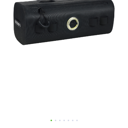
Добавляйте товары
в корзину
Оплачивайте сегодня только
25
% картой любого банка
Получайте товар
выбранный способом
Оставшиеся
75
% будут
списываться
с вашей карты
по
25
%
каждые 2 недели
Подробнее