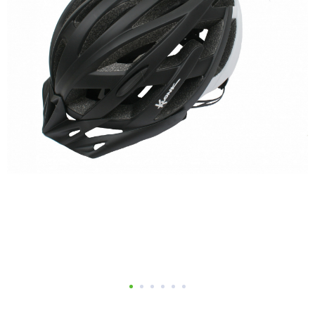
Добавляйте товары
в корзину
Оплачивайте сегодня только
25
% картой любого банка
Получайте товар
выбранный способом
Оставшиеся
75
% будут
списываться
с вашей карты
по
25
%
каждые 2 недели
Подробнее