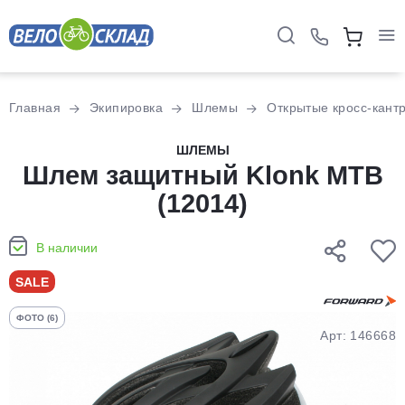
Для клиентов всех банков
Главная
Экипировка
Шлемы
Открытые кросс-кант
Разбейте
ШЛЕМЫ
оплату
Шлем защитный Klonk MTB
на части
(12014)
без переплат
В наличии
График платежей
SALE
ФОТО (6)
Сегодня
Арт: 146668
25
%