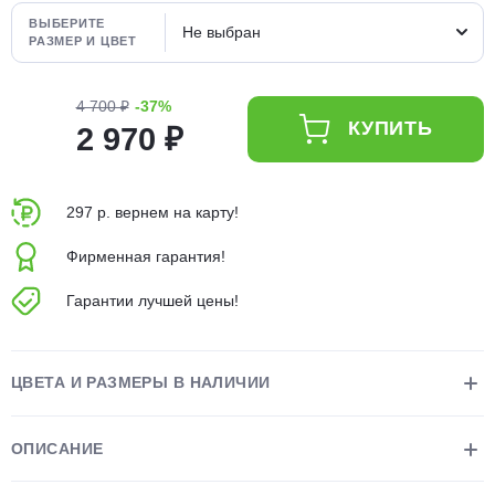
об оплате Плайтом
ВЫБЕРИТЕ
Не выбран
РАЗМЕР И ЦВЕТ
4 700 ₽
-37%
КУПИТЬ
2 970 ₽
Остались вопросы?
25
8 800 302-02-51
plait.ru
раз в 2
297 р. вернем на карту!
недели
Фирменная гарантия!
Гарантии лучшей цены!
ЦВЕТА И РАЗМЕРЫ В НАЛИЧИИ
ОПИСАНИЕ