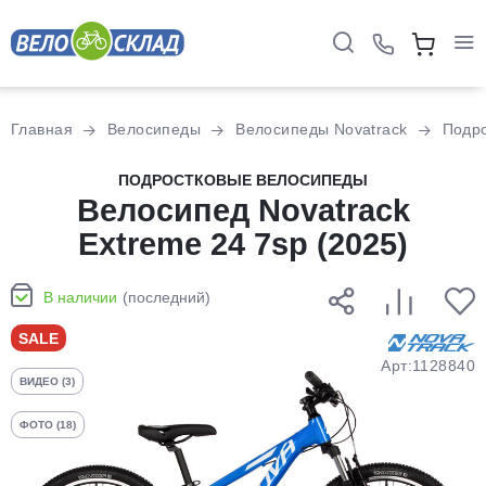
Для клиентов всех банков
Главная
Велосипеды
Велосипеды Novatrack
Подр
Разбейте
ПОДРОСТКОВЫЕ ВЕЛОСИПЕДЫ
оплату
Велосипед Novatrack
на части
Extreme 24 7sp (2025)
без переплат
В наличии
(последний)
График платежей
SALE
Арт:1128840
ВИДЕО (3)
Сегодня
25
%
ФОТО (18)