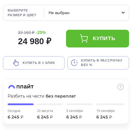
об оплате Плайтом
ВЫБЕРИТЕ
Не выбран
РАЗМЕР И ЦВЕТ
33 160 ₽
-25%
Остались вопросы?
25
КУПИТЬ
24 980 ₽
8 800 302-02-51
plait.ru
раз в 2
недели
КУПИТЬ В РАССРОЧКУ
КУПИТЬ В 1 КЛИК
БЕЗ %
Разбить на части
без переплат
Сегодня
22 августа
5 сентября
19 сентября
6 245
₽
6 245
₽
6 245
₽
6 245
₽