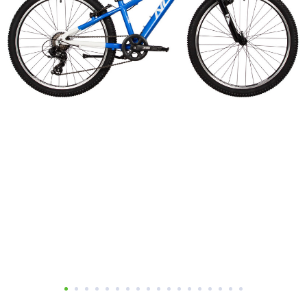
Добавляйте товары
в корзину
Оплачивайте сегодня только
25
% картой любого банка
Получайте товар
выбранный способом
Оставшиеся
75
% будут
списываться
с вашей карты
по
25
%
каждые 2 недели
Подробнее