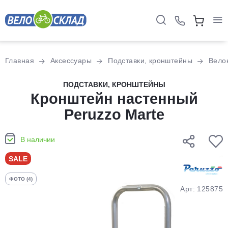
Для клиентов всех банков
Главная
Аксессуары
Подставки, кронштейны
Вело
Разбейте
ПОДСТАВКИ, КРОНШТЕЙНЫ
оплату
Кронштейн настенный
на части
Peruzzo Marte
без переплат
В наличии
График платежей
SALE
ФОТО (4)
Сегодня
Арт: 125875
25
%