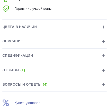
об оплате Плайтом
Гарантии лучшей цены!
ЦВЕТА В НАЛИЧИИ
Остались вопросы?
25
8 800 302-02-51
ОПИСАНИЕ
plait.ru
раз в 2
недели
СПЕЦИФИКАЦИИ
ОТЗЫВЫ
(1)
ВОПРОСЫ И ОТВЕТЫ
(4)
Купить дешевле