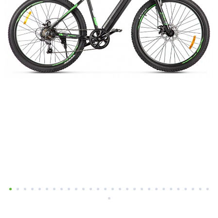
Добавляйте товары
в корзину
Оплачивайте сегодня только
25
% картой любого банка
Получайте товар
выбранный способом
Оставшиеся
75
% будут
списываться
с вашей карты
по
25
%
каждые 2 недели
Подробнее