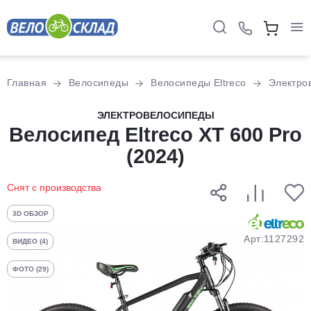
Для клиентов всех банков
Главная
Велосипеды
Велосипеды Eltreco
Электро
Разбейте
ЭЛЕКТРОВЕЛОСИПЕДЫ
Велосипед Eltreco XT 600 Pro
оплату
на части
(2024)
без переплат
Снят с производства
График платежей
3D ОБЗОР
Арт:1127292
ВИДЕО (4)
Сегодня
ФОТО (29)
25
%