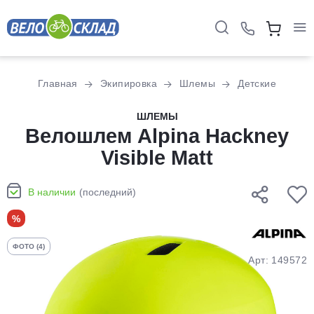
Для клиентов всех банков
Главная
Экипировка
Шлемы
Детские
Разбейте
ШЛЕМЫ
оплату
Велошлем Alpina Hackney
на части
Visible Matt
без переплат
В наличии
(последний)
График платежей
%
ФОТО (4)
Сегодня
Арт: 149572
25
%