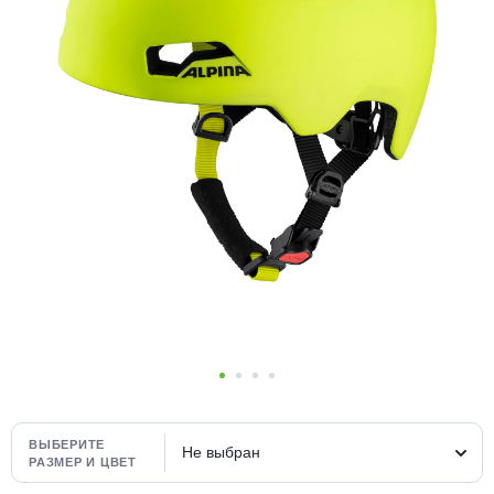
Добавляйте товары
в корзину
Оплачивайте сегодня только
25
% картой любого банка
Получайте товар
выбранный способом
Оставшиеся
75
% будут
списываться
с вашей карты
по
25
%
каждые 2 недели
ВЫБЕРИТЕ
Не выбран
РАЗМЕР И ЦВЕТ
Подробнее