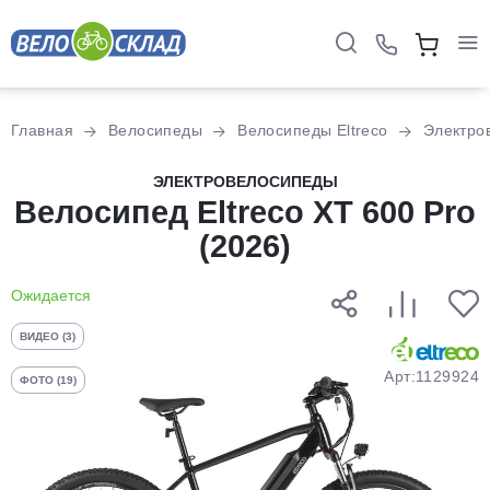
Для клиентов всех банков
Главная
Велосипеды
Велосипеды Eltreco
Электро
Разбейте
ЭЛЕКТРОВЕЛОСИПЕДЫ
Велосипед Eltreco XT 600 Pro
оплату
на части
(2026)
без переплат
Ожидается
График платежей
ВИДЕО (3)
Арт:1129924
ФОТО (19)
Сегодня
25
%