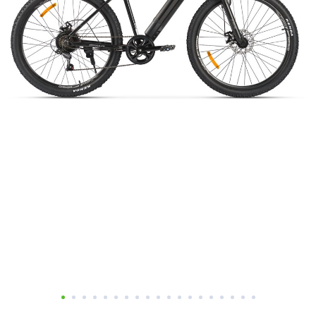
Добавляйте товары
в корзину
Оплачивайте сегодня только
25
% картой любого банка
Получайте товар
выбранный способом
Оставшиеся
75
% будут
списываться
с вашей карты
по
25
%
каждые 2 недели
Подробнее