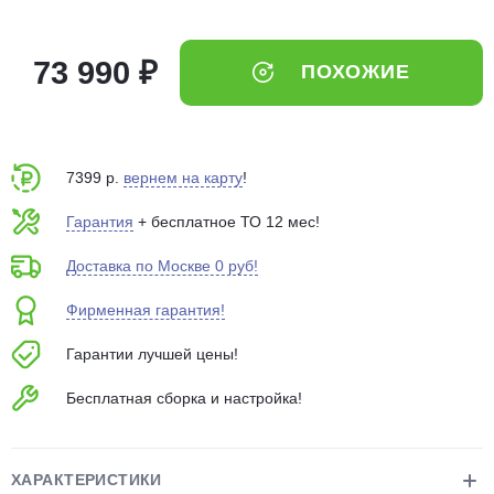
об оплате Плайтом
73 990 ₽
ПОХОЖИЕ
Остались вопросы?
25
8 800 302-02-51
7399 р.
вернем на карту
!
plait.ru
раз в 2
недели
Гарантия
+ бесплатное ТО 12 мес!
Доставка по Москве 0 руб!
Фирменная гарантия!
Гарантии лучшей цены!
Бесплатная сборка и настройка!
ХАРАКТЕРИСТИКИ