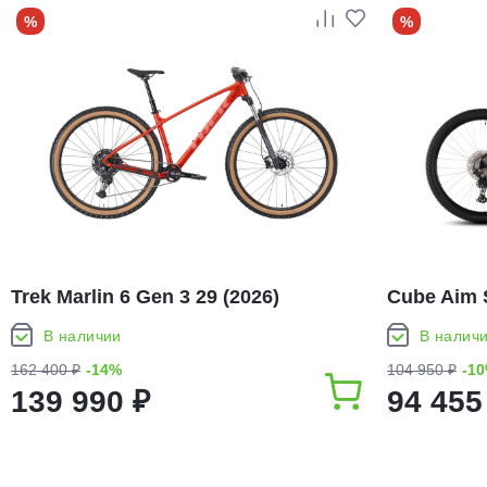
%
%
Trek Marlin 6 Gen 3 29 (2026)
Cube Aim 
В наличии
В налич
162 400 ₽
-14%
104 950 ₽
-1
139 990 ₽
94 455