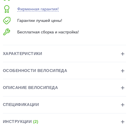
об оплате Плайтом
Фирменная гарантия!
Гарантии лучшей цены!
Бесплатная сборка и настройка!
Остались вопросы?
25
8 800 302-02-51
plait.ru
раз в 2
ХАРАКТЕРИСТИКИ
недели
ОСОБЕННОСТИ ВЕЛОСИПЕДА
ОПИСАНИЕ ВЕЛОСИПЕДА
СПЕЦИФИКАЦИИ
ИНСТРУКЦИИ
(2)