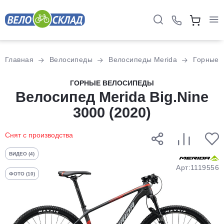
Для клиентов всех банков
Главная
Велосипеды
Велосипеды Merida
Горные
Разбейте
ГОРНЫЕ ВЕЛОСИПЕДЫ
оплату
Велосипед Merida Big.Nine
на части
3000 (2020)
без переплат
Снят с производства
График платежей
ВИДЕО (4)
Арт:1119556
ФОТО (10)
Сегодня
25
%