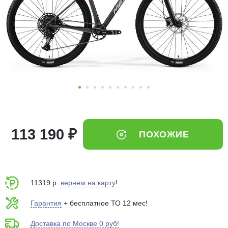
Добавляйте товары
в корзину
Оплачивайте сегодня только
25
% картой любого банка
Получайте товар
выбранный способом
113 190 ₽
ПОХОЖИЕ
Оставшиеся
75
% будут
списываться
с вашей карты
по
25
%
каждые 2 недели
11319 р.
вернем на карту
!
Гарантия
+ бесплатное ТО 12 мес!
Доставка по Москве 0 руб!
Подробнее