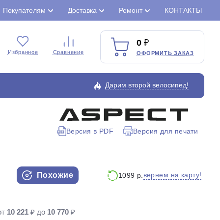
Покупателям
Доставка
Ремонт
КОНТАКТЫ
0
Избранное
Сравнение
ОФОРМИТЬ ЗАКАЗ
Дарим второй велосипед!
Версия в PDF
Версия для печати
Закрыть
Похожие
вернем на карту!
1099 р.
от
10 221
₽ до
10 770
₽