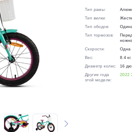
на части
без переплат
Тип рамы:
Алюм
Тип вилки:
Жест
Тип ободов:
Один
График платежей
Тип тормозов:
Перед
ножн
Сегодня
Скорости:
Одна 
25
%
Вес:
8.4 кг.
Диаметр колес:
16 д
Другие года
2022
этой модели:
Добавляйте товары
в корзину
Оплачивайте сегодня только
25
% картой любого банка