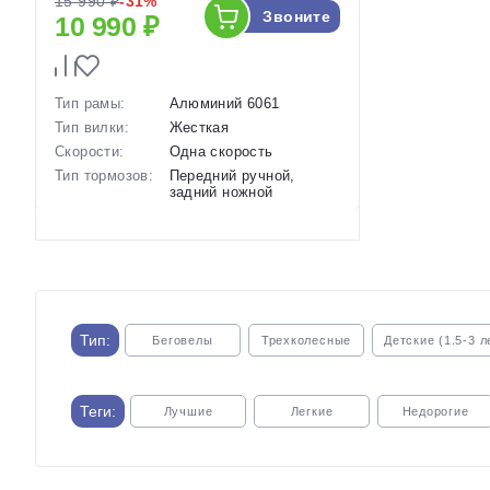
15 990 ₽
-31%
Звоните
10 990 ₽
Тип рамы:
Алюминий 6061
Тип вилки:
Жесткая
Скорости:
Одна скорость
Тип тормозов:
Передний ручной,
задний ножной
Вес:
8.4 кг.
Диаметр
16 дюймов
колес:
Артикул:
1121716
Тип:
Беговелы
Трехколесные
Детские (1.5-3 л
Теги:
Лучшие
Легкие
Недорогие
С широкими колесами
Спортивные
С ручным тормо