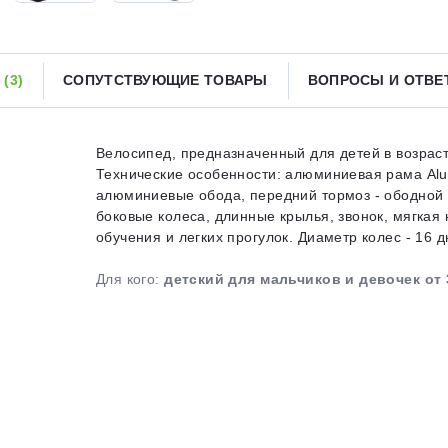
Получайте товар
выбранный способом
Ы
(3)
СОПУТСТВУЮЩИЕ ТОВАРЫ
ВОПРОСЫ И ОТВ
Оставшиеся
75
% будут
списываться
с вашей карты
по
25
%
каждые 2 недели
Велосипед, предназначенный для детей в возраст
Технические особенности: алюминиевая рама Alu
алюминиевые обода, передний тормоз - ободной V
боковые колеса, длинные крылья, звонок, мягкая 
Подробнее
об оплате Плайтом
обучения и легких прогулок. Диаметр колес - 16 дю
Для кого:
детский для мальчиков и девочек от 
25
раз в 2
Остались вопросы?
недели
8 800 302-02-51