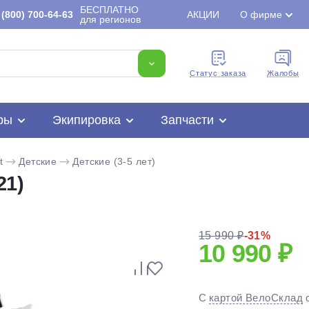
БЕСПЛАТНО
(800) 700-64-63
АКЦИИ
О фирме
для регионов
Cтатус заказа
Жалобы
ры
Экипировка
Запчасти
t
Детские
Детские (3-5 лет)
21)
15 990 ₽
-31%
10 990 ₽
Для клиентов всех банков
Разбейте
оплату
С
картой ВелоСклад