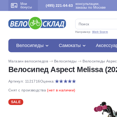
консультации,
Мои
(495) 221-64-63
бонусы
заказы по Москве
Например:
Welt Storm
Велосипеды
Самокаты
Аксессуа
Магазин велосипедов
Велосипеды
Велосипеды Aspec
Велосипед Aspect Melissa (20
Артикул: 1121716
Оценка:
Снят с производства
(нет в наличии)
SALE