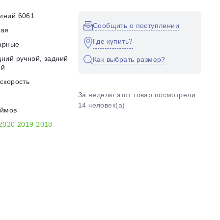
иний 6061
Сообщить о поступлении
кая
Где купить?
арные
ний ручной, задний
Как выбрать размер?
ой
скорость
За неделю этот товар посмотрели
14 человек(а)
юймов
2020
2019
2018