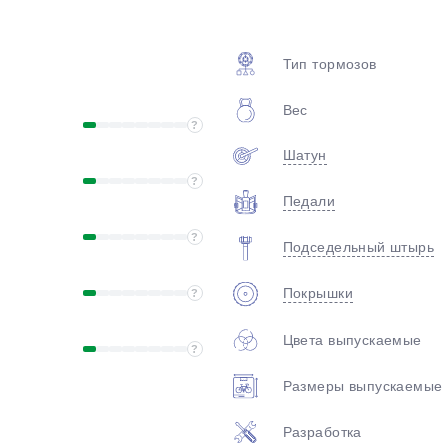
plait.ru
Тип тормозов
Вес
?
Шатун
?
Педали
раз в 2 недели
?
Подседельный штырь
Покрышки
?
Цвета выпускаемые
?
Размеры выпускаемые
Разработка