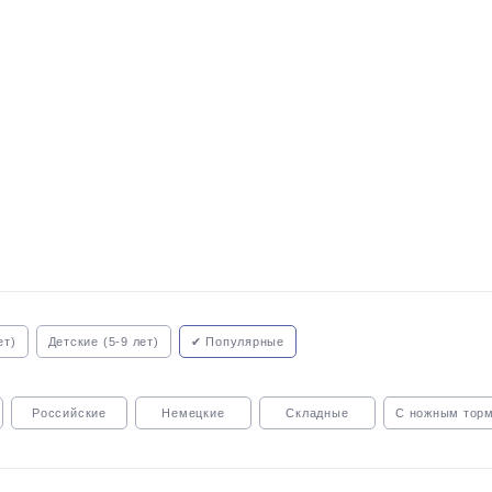
ет)
Детские (5-9 лет)
✔ Популярные
Российские
Немецкие
Складные
С ножным тор
зом
С карбоновой рамой