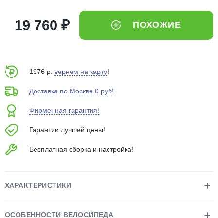
об оплате Плайтом
19 760 ₽
ПОХОЖИЕ
Остались вопросы?
25
8 800 302-02-51
1976 р.
вернем на карту
!
plait.ru
раз в 2
Доставка по Москве 0 руб!
недели
Фирменная гарантия!
Гарантии лучшей цены!
Бесплатная сборка и настройка!
ХАРАКТЕРИСТИКИ
ОСОБЕННОСТИ ВЕЛОСИПЕДА