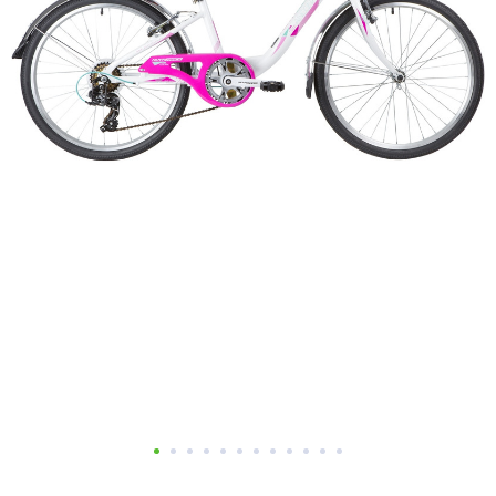
Добавляйте товары
в корзину
Оплачивайте сегодня только
25
% картой любого банка
Получайте товар
выбранный способом
Оставшиеся
75
% будут
списываться
с вашей карты
по
25
%
каждые 2 недели
Подробнее