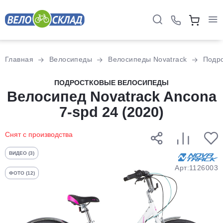
Для клиентов всех банков
Главная
Велосипеды
Велосипеды Novatrack
Подр
Разбейте
ПОДРОСТКОВЫЕ ВЕЛОСИПЕДЫ
Велосипед Novatrack Ancona
оплату
на части
7-spd 24 (2020)
без переплат
Снят с производства
График платежей
ВИДЕО (3)
Арт:1126003
ФОТО (12)
Сегодня
25
%