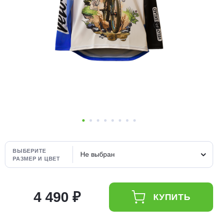
Добавляйте товары
в корзину
Оплачивайте сегодня только
25
% картой любого банка
Получайте товар
выбранный способом
Оставшиеся
75
% будут
ВЫБЕРИТЕ
Не выбран
списываться
с вашей карты
РАЗМЕР И ЦВЕТ
по
25
%
каждые 2 недели
4 490 ₽
КУПИТЬ
Подробнее