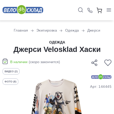
Для клиентов всех банков
Главная
Экипировка
Одежда
Джерси
Разбейте
ОДЕЖДА
оплату
Джерси Velosklad Хаски
на части
без переплат
В наличии
(скоро закончится)
ВИДЕО (2)
График платежей
ФОТО (8)
Арт: 144445
Сегодня
25
%