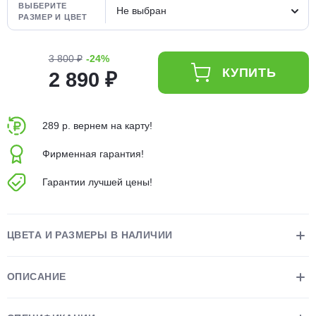
ВЫБЕРИТЕ
Не выбран
об оплате Плайтом
РАЗМЕР И ЦВЕТ
3 800 ₽
-24%
КУПИТЬ
2 890 ₽
Остались вопросы?
25
8 800 302-02-51
plait.ru
раз в 2
289 р. вернем на карту!
недели
Фирменная гарантия!
Гарантии лучшей цены!
ЦВЕТА И РАЗМЕРЫ В НАЛИЧИИ
ОПИСАНИЕ