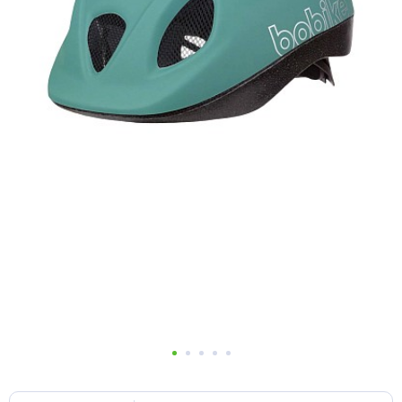
Добавляйте товары
в корзину
Оплачивайте сегодня только
25
% картой любого банка
Получайте товар
выбранный способом
Оставшиеся
75
% будут
списываться
с вашей карты
по
25
%
каждые 2 недели
Подробнее