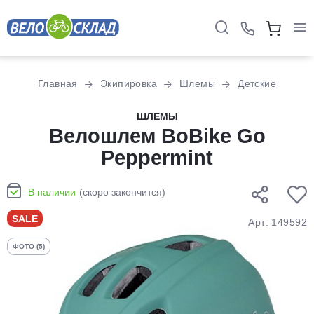
Для клиентов всех банков
Главная
Экипировка
Шлемы
Детские
Разбейте
ШЛЕМЫ
оплату
Велошлем BoBike Go
на части
Peppermint
без переплат
В наличии
(скоро закончится)
График платежей
SALE
Арт: 149592
ФОТО (5)
Сегодня
25
%