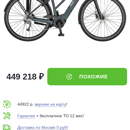
Добавляйте товары
в корзину
Оплачивайте сегодня только
25
% картой любого банка
Получайте товар
выбранный способом
449 218 ₽
ПОХОЖИЕ
Оставшиеся
75
% будут
списываться
с вашей карты
по
25
%
каждые 2 недели
44922 р.
вернем на карту
!
Гарантия
+ бесплатное ТО 12 мес!
Доставка по Москве 0 руб!
Подробнее