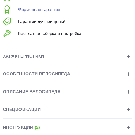
об оплате Плайтом
Фирменная гарантия!
Гарантии лучшей цены!
Бесплатная сборка и настройка!
Остались вопросы?
25
8 800 302-02-51
plait.ru
раз в 2
ХАРАКТЕРИСТИКИ
недели
ОСОБЕННОСТИ ВЕЛОСИПЕДА
ОПИСАНИЕ ВЕЛОСИПЕДА
СПЕЦИФИКАЦИИ
ИНСТРУКЦИИ
(2)