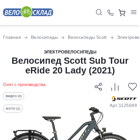
Для клиентов всех банков
Главная
Велосипеды
Велосипеды Scott
Электров
Разбейте
ЭЛЕКТРОВЕЛОСИПЕДЫ
оплату
Велосипед Scott Sub Tour
на части
eRide 20 Lady (2021)
без переплат
Снят с производства
График платежей
ВИДЕО (3)
Арт:1125049
ФОТО (1)
Сегодня
25
%