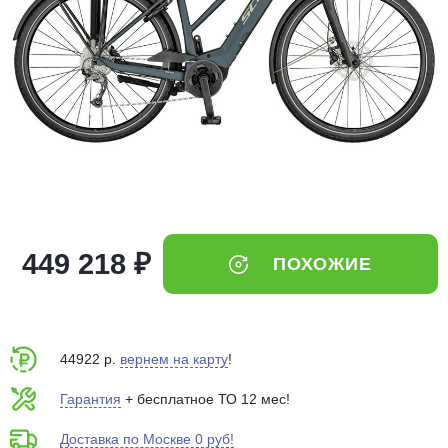
Добавляйте товары
в корзину
Оплачивайте сегодня только
25
% картой любого банка
Получайте товар
выбранный способом
449 218 ₽
ПОХОЖИЕ
Оставшиеся
75
% будут
списываться
с вашей карты
по
25
%
каждые 2 недели
44922 р.
вернем на карту
!
Гарантия
+ бесплатное ТО 12 мес!
Доставка по Москве 0 руб!
Подробнее