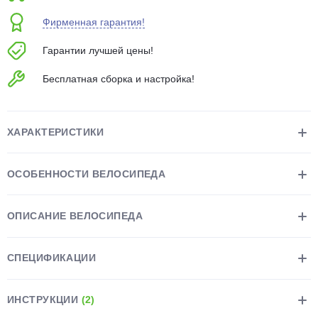
об оплате Плайтом
Фирменная гарантия!
Гарантии лучшей цены!
Бесплатная сборка и настройка!
Остались вопросы?
25
8 800 302-02-51
plait.ru
раз в 2
ХАРАКТЕРИСТИКИ
недели
ОСОБЕННОСТИ ВЕЛОСИПЕДА
ОПИСАНИЕ ВЕЛОСИПЕДА
СПЕЦИФИКАЦИИ
ИНСТРУКЦИИ
(2)