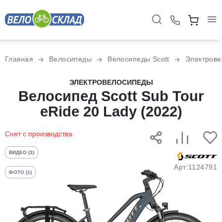
Для клиентов всех банков
Главная
Велосипеды
Велосипеды Scott
Электров
Разбейте
ЭЛЕКТРОВЕЛОСИПЕДЫ
оплату
Велосипед Scott Sub Tour
на части
eRide 20 Lady (2022)
без переплат
Снят с производства
График платежей
ВИДЕО (3)
Арт:1124791
ФОТО (1)
Сегодня
25
%