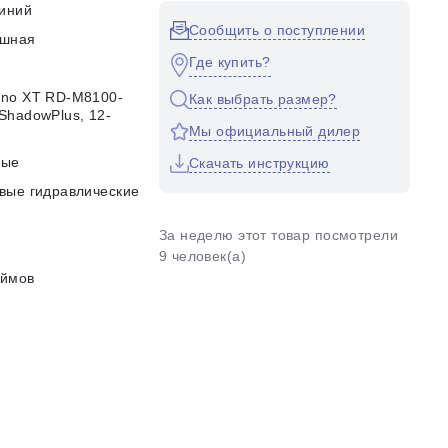
иний
Сообщить о поступлении
ушная
Где купить?
no XT RD-M8100-
Как выбрать размер?
ShadowPlus, 12-
Мы официальный дилер
d
ные
Скачать инструкцию
вые гидравлические
За неделю этот товар посмотрели
9 человек(а)
юймов