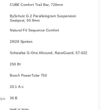
CUBE Comfort Trail Bar, 720mm
BySchulz G.2 Parallelogram Suspension
Seatpost, 30.9mm
Natural Fit Sequence Comfort
28/28 Spokes
Schwalbe G-One Allround, RaceGuard, 57-622
250 Вт
Bosch PowerTube 750
20.1 А.ч
36 В
ора
teak´n´grey