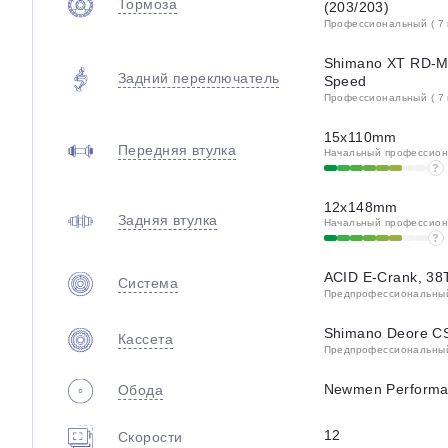
Тормоза
(203/203)
Профессиональный ( 7 
Shimano XT RD-M
Задний переключатель
Speed
Профессиональный ( 7 
15x110mm
Передняя втулка
Начальный профессиона
?
12x148mm
Задняя втулка
Начальный профессиона
?
ACID E-Crank, 38
Система
Предпрофессиональный 
Shimano Deore C
Кассета
Предпрофессиональный 
Newmen Performa
Обода
12
Скорости