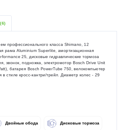
Ы
(6)
ием профессионального класса Shimano, 12
я рама Aluminium Superlite, амортизационная
rformance 25, дисковые гидравлические тормоза
, звонок, подножка, электромотор Bosch Drive Unit
Watt), батарея Bosch PowerTube 750, велокомпьютер
 в стиле кросс-кантри/трейл. Диаметр колес - 29
Двойные обода
Дисковые тормоза