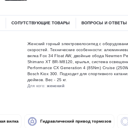
Получайте товар
выбранный способом
СОПУТСТВУЮЩИЕ ТОВАРЫ
ВОПРОСЫ И ОТВЕТ
Оставшиеся
75
% будут
списываться
с вашей карты
по
25
%
каждые 2 недели
Женский горный электровелосипед с оборудован
скоростей. Технические особенности: алюминиева
вилка Fox 34 Float AW, двойные обода Newmen Pe
Shimano XT BR-M8120, крылья, система освещения
Performance CX Generation 4 (85Nm) Cruise (250
Подробнее
об оплате Плайтом
Bosch Kiox 300. Подходит для спортивного катания
дюймов. Вес - 25 кг.
Для кого:
женский
25
раз в 2
Остались вопросы?
недели
ая вилка
Гидравлический привод тормозов
8 800 302-02-51