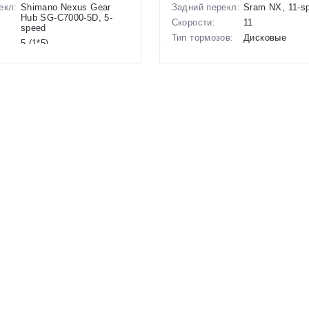
екл:
Shimano Nexus Gear
Задний перекл:
Sram NX, 11-s
Hub SG-C7000-5D, 5-
Скорости:
11
speed
Тип тормозов:
Дисковые
5 (1*5)
гидравлическ
ов:
Дисковые
Вес:
23 кг.
гидравлические
Диаметр
29 дюймов
20 кг.
колес:
27.5 дюймов
Цвет-размер в
18 Оранжевый
наличии:
р в
19 Черный
Артикул:
1127547
1130027