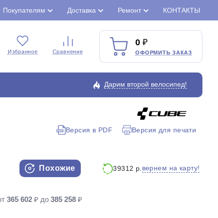
Покупателям
Доставка
Ремонт
КОНТАКТЫ
0
Избранное
Сравнение
ОФОРМИТЬ ЗАКАЗ
Дарим второй велосипед!
Версия в PDF
Версия для печати
Закрыть
Похожие
вернем на карту!
39312 р.
от
365 602
₽ до
385 258
₽