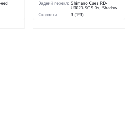
peed
Задний перекл:
Shimano Cues RD-
U3020-SGS 9s, Shadow
Скорости:
9 (1*9)
ие
Тип тормозов:
Дисковые
гидравлические
Вес:
25 кг.
Диаметр
29 дюймов
колес:
-Серый
Цвет-размер в
19 Синий, 17.5 Синий
наличии:
Артикул:
1129422