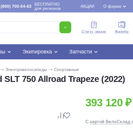
БЕСПЛАТНО
(800) 700-64-63
АКЦИИ
О фирме
для регионов
Cтатус заказа
Жалобы
ры
Экипировка
Запчасти
Электровелосипеды
Спортивные
SLT 750 Allroad Trapeze (2022)
393 120 ₽
Для клиентов всех банков
С
картой ВелоСклад
Разбейте
оплату