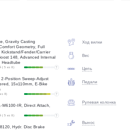
plait.ru
e, Gravity Casting
Ход вилки
 Comfort Geometry, Full
, Kickstand/Fender/Carrier
Вес
Boost 148, Advanced Internal
5 Headtube
( 5 из 8)
?
Цепь
раз в 2 недели
 2-Position Sweep-Adjust
Педали
ered, 15x110mm, E-Bike
m
из 8)
?
Рулевая колонка
M6100-IR, Direct Attach,
( 5 из 8)
?
Вынос
120, Hydr. Disc Brake