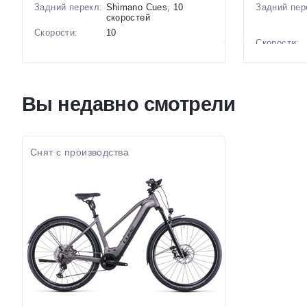
Задний перекл:
Shimano Cues, 10
Задний пер
скоростей
Скорости:
10
Скорости:
Тип тормозов:
Дисковые
гидравлические
Тип тормоз
Вес:
28 кг.
Вес:
Диаметр
29 дюймов
Вы недавно смотрели
колес:
Диаметр
колес:
Цвет-размер в
Зеленый, Серый
наличии:
Цвет-разме
наличии:
Артикул:
1129091
Артикул:
Снят с производства