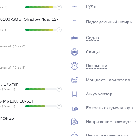
Руль
из 8)
?
8100-SGS, ShadowPlus, 12-
Подседельный штырь
из 8)
?
Седло
льный ( 6 из 8)
Спицы
Покрышки
льный ( 6 из 8)
Мощность двигателя
T, 175mm
( 5 из 8)
?
Аккумулятор
S-M6100, 10-51T
( 5 из 8)
?
Емкость аккумулятора
nce 25
Напряжение аккумулят
Цвета выпускаемые