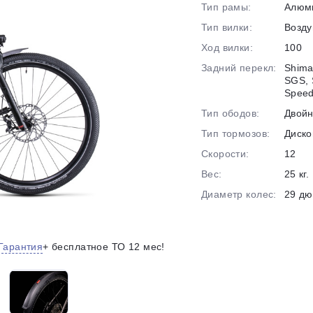
Тип рамы:
Алюм
на части
без переплат
Тип вилки:
Возд
Ход вилки:
100
Задний перекл:
Shima
График платежей
SGS, 
Spee
Тип ободов:
Двой
Сегодня
Тип тормозов:
Диско
25
%
Скорости:
12
Вес:
25 кг.
Диаметр колес:
29 д
Добавляйте товары
в корзину
Гарантия
+ бесплатное ТО 12 мес!
Оплачивайте сегодня только
25
% картой любого банка