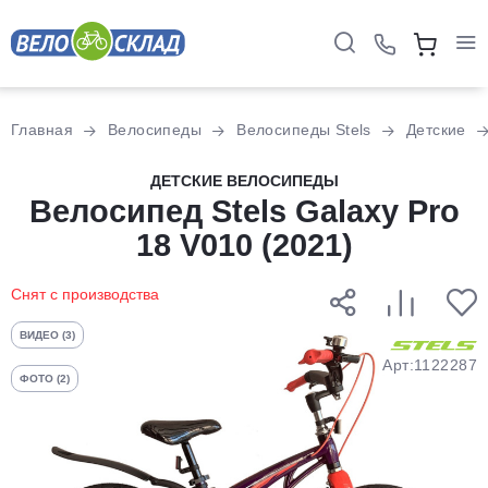
Для клиентов всех банков
Главная
Велосипеды
Велосипеды Stels
Детские
Разбейте
ДЕТСКИЕ ВЕЛОСИПЕДЫ
оплату
Велосипед Stels Galaxy Pro
на части
18 V010 (2021)
без переплат
Снят с производства
График платежей
ВИДЕО (3)
Арт:1122287
ФОТО (2)
Сегодня
25
%