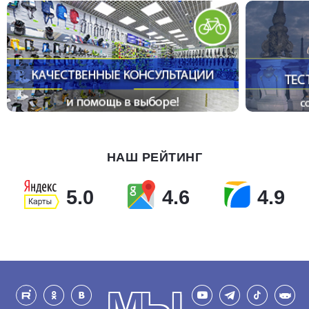
НАШ РЕЙТИНГ
5.0
4.6
4.9
МЫ