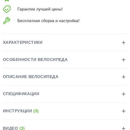
об оплате Плайтом
Гарантии лучшей цены!
Бесплатная сборка и настройка!
Остались вопросы?
25
8 800 302-02-51
ХАРАКТЕРИСТИКИ
plait.ru
раз в 2
недели
ОСОБЕННОСТИ ВЕЛОСИПЕДА
ОПИСАНИЕ ВЕЛОСИПЕДА
СПЕЦИФИКАЦИИ
ИНСТРУКЦИИ
(3)
ВИДЕО
(3)