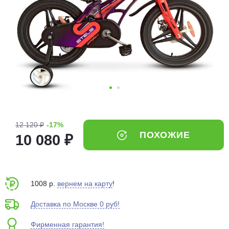
Добавляйте товары
в корзину
Оплачивайте сегодня только
25
% картой любого банка
Получайте товар
выбранный способом
12 120 ₽
-17%
ПОХОЖИЕ
10 080 ₽
Оставшиеся
75
% будут
списываться
с вашей карты
по
25
%
каждые 2 недели
1008 р.
вернем на карту
!
Доставка по Москве 0 руб!
Фирменная гарантия!
Подробнее