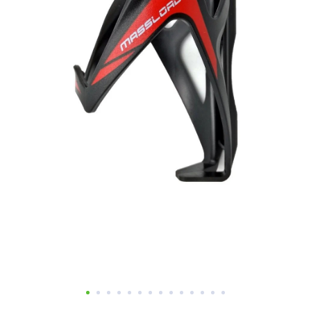
Добавляйте товары
в корзину
Оплачивайте сегодня только
25
% картой любого банка
Получайте товар
выбранный способом
Оставшиеся
75
% будут
списываться
с вашей карты
по
25
%
каждые 2 недели
Подробнее