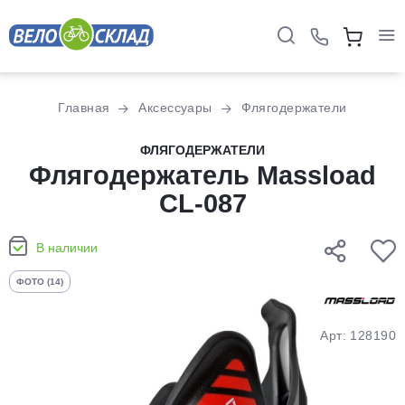
Для клиентов всех банков
Главная
Аксессуары
Флягодержатели
Разбейте
ФЛЯГОДЕРЖАТЕЛИ
оплату
Флягодержатель Massload
на части
CL-087
без переплат
В наличии
График платежей
ФОТО (14)
Сегодня
Арт: 128190
25
%