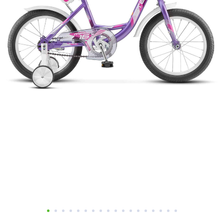
Добавляйте товары
в корзину
Оплачивайте сегодня только
25
% картой любого банка
Получайте товар
выбранный способом
Оставшиеся
75
% будут
списываться
с вашей карты
по
25
%
каждые 2 недели
Подробнее