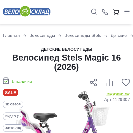
Для клиентов всех банков
Главная
Велосипеды
Велосипеды Stels
Детские
Разбейте
ДЕТСКИЕ ВЕЛОСИПЕДЫ
оплату
Велосипед Stels Magic 16
на части
(2026)
без переплат
В наличии
График платежей
SALE
Арт:1129307
3D ОБЗОР
Сегодня
25
%
ВИДЕО (4)
ФОТО (18)