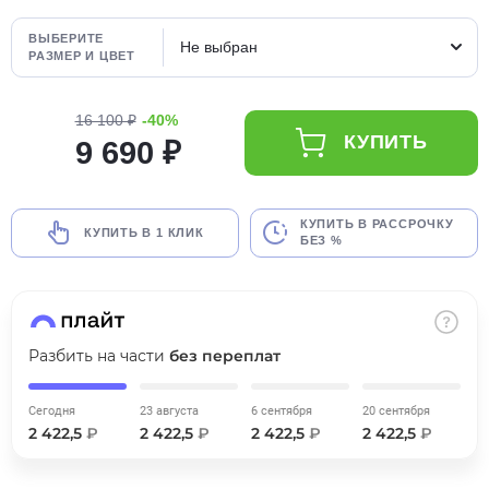
об оплате Плайтом
ВЫБЕРИТЕ
Не выбран
РАЗМЕР И ЦВЕТ
16 100 ₽
-40%
Остались вопросы?
25
КУПИТЬ
9 690 ₽
8 800 302-02-51
plait.ru
раз в 2
недели
КУПИТЬ В РАССРОЧКУ
КУПИТЬ В 1 КЛИК
БЕЗ %
Разбить на части
без переплат
Сегодня
23 августа
6 сентября
20 сентября
2 422,5
₽
2 422,5
₽
2 422,5
₽
2 422,5
₽