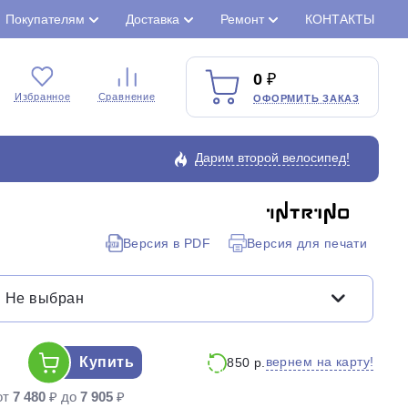
Покупателям
Доставка
Ремонт
КОНТАКТЫ
0
Избранное
Сравнение
ОФОРМИТЬ ЗАКАЗ
Дарим второй велосипед!
Версия в PDF
Версия для печати
Закрыть
Не выбран
Купить
вернем на карту!
850 р.
от
7 480
₽ до
7 905
₽