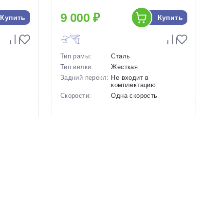
9 000 ₽
Купить
Купить
Тип рамы:
Сталь
Тип вилки:
Жесткая
Задний перекл:
Не входит в
комплектацию
ь
Скорости:
Одна скорость
нические
Тип тормозов:
Ободные механические
Вес:
11.46 кг.
Диаметр
18 дюймов
колес:
Синий
Цвет-размер в
Розовый, Зеленый
наличии:
Артикул:
1129565