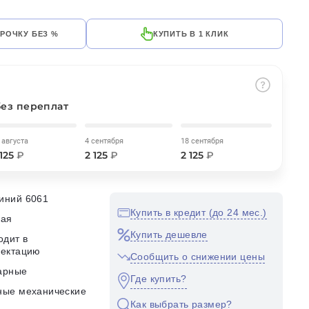
СРОЧКУ БЕЗ %
КУПИТЬ В 1 КЛИК
без переплат
 августа
4 сентября
18 сентября
 125
₽
2 125
₽
2 125
₽
иний 6061
Купить в кредит (до 24 мес.)
кая
Купить дешевле
одит в
лектацию
Сообщить о снижении цены
арные
Где купить?
ные механические
Как выбрать размер?