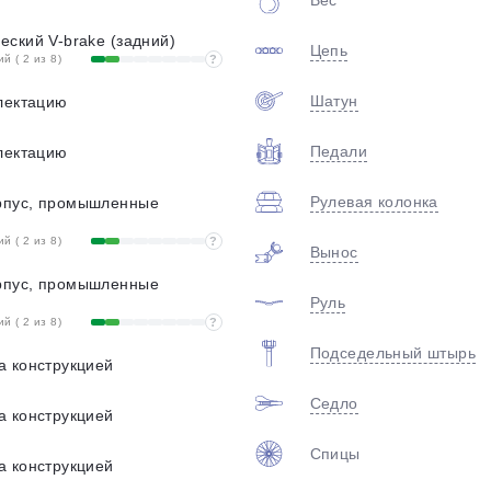
Вес
ский V-brake (задний)
Цепь
 ( 2 из 8)
?
Шатун
лектацию
Педали
лектацию
Рулевая колонка
рпус, промышленные
 ( 2 из 8)
?
Вынос
рпус, промышленные
Руль
 ( 2 из 8)
?
Подседельный штырь
а конструкцией
Седло
а конструкцией
Спицы
а конструкцией