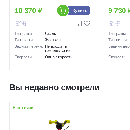
10 370 ₽
9 730 
Купить
Тип рамы:
Сталь
Тип рамы:
Тип вилки:
Жесткая
Тип вилки:
Задний перекл:
Не входит в
Задний пер
комплектацию
Скорости:
Одна скорость
Скорости:
Тип тормозов:
Ободные механические
Тип тормоз
Вес:
10.3 кг.
Вес:
Диаметр
16 дюймов
Диаметр
колес:
колес:
Вы недавно смотрели
Цвет-размер в
Фиолетовый, Зеленый-
Цвет-разме
наличии:
Голубой
наличии:
Артикул:
1129548
Артикул:
В наличии