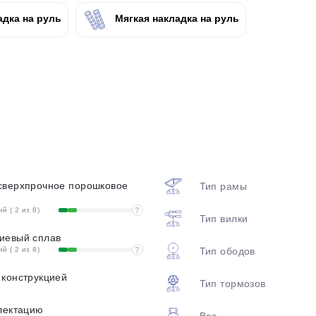
plait.ru
дка на руль
Мягкая накладка на руль
раз в 2 недели
сверхпрочное порошковое
Тип рамы
 ( 2 из 8)
?
Тип вилки
иевый сплав
 ( 2 из 8)
?
Тип ободов
 конструкцией
Тип тормозов
лектацию