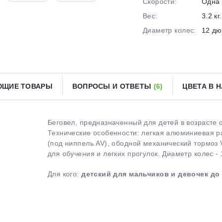
Скорости:
Одна 
Вес:
3.2 кг.
Получайте товар
выбранный способом
Диаметр колес:
12 д
Оставшиеся
75
% будут
списываться
с вашей карты
по
25
%
каждые 2 недели
ЮЩИЕ ТОВАРЫ
ВОПРОСЫ И ОТВЕТЫ
(6)
ЦВЕТА В 
Беговел, предназначенный для детей в возрасте о
Подробнее
об оплате Плайтом
Технические особенности: легкая алюминиевая р
(под ниппель AV), ободной механический тормоз 
для обучения и легких прогулок. Диаметр колес - 1
Для кого:
детский для мальчиков и девочек до 
25
раз в 2
Остались вопросы?
недели
8 800 302-02-51