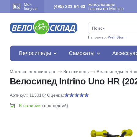
консультации,
Мои
(495) 221-64-63
бонусы
заказы по Москве
Например:
Welt Storm
Велосипеды
Самокаты
Аксессуа
Магазин велосипедов
Велосипеды
Велосипеды Intrin
Велосипед Intrino Uno HR (20
Артикул: 1130104
Оценка:
В наличии
(последний)