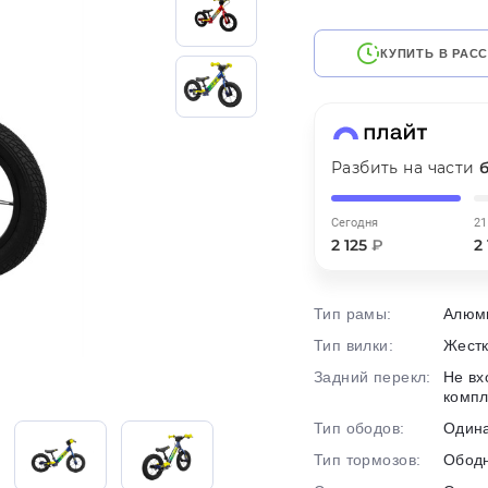
на части
без переплат
КУПИТЬ В РАС
График платежей
Разбить на части
Сегодня
25
%
Сегодня
21
2 125
₽
2
Тип рамы:
Алюм
Добавляйте товары
в корзину
Тип вилки:
Жест
Задний перекл:
Не вх
комп
Оплачивайте сегодня только
Тип ободов:
Один
25
% картой любого банка
Тип тормозов:
Обод