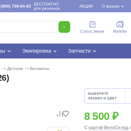
БЕСПЛАТНО
(800) 700-64-63
АКЦИИ
О фирме
для регионов
Cтатус заказа
Жалобы
ры
Экипировка
Запчасти
o
Детские
Беговелы
26)
ВЫБЕРИТЕ
РАЗМЕР И ЦВЕТ
Для клиентов всех банков
8 500 ₽
Разбейте
оплату
С
картой ВелоСклад