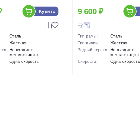
₽
9 600 ₽
Купить
Сталь
Тип рамы:
Сталь
Жесткая
Тип вилки:
Жесткая
екл:
Не входит в
Задний перекл:
Не входит в
комплектацию
комплектацию
Одна скорость
Скорости:
Одна скорост
ов:
Ободные механические
Тип тормозов:
Ободные меха
10 кг.
Вес:
11.37 кг.
14 дюймов
Диаметр
18 дюймов
колес:
р в
Фиолетовый, Зеленый
Цвет-размер в
Фиолетовый, 
наличии:
1129599
Артикул:
1129572