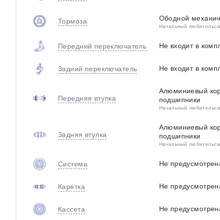
Ободной механиче
Тормоза
Начальный любительский
Не входит в комп
Передний переключатель
Не входит в комп
Задний переключатель
Алюминиевый ко
Передняя втулка
подшипники
Начальный любительский
Алюминиевый ко
Задняя втулка
подшипники
Начальный любительский
Не предусмотрен
Система
Не предусмотрен
Каретка
Не предусмотрен
Кассета