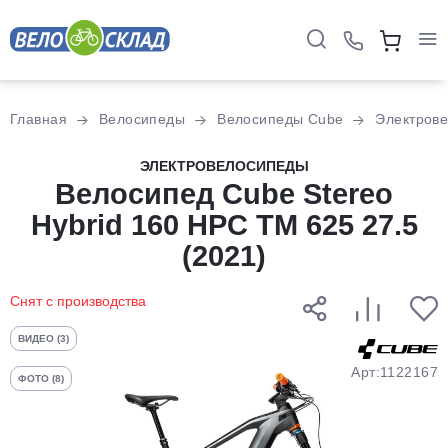
Для клиентов всех банков
Главная
Велосипеды
Велосипеды Cube
Электров
Разбейте
ЭЛЕКТРОВЕЛОСИПЕДЫ
оплату
Велосипед Cube Stereo
на части
Hybrid 160 HPC TM 625 27.5
без переплат
(2021)
Снят с производства
График платежей
ВИДЕО (3)
Сегодня
Арт:1122167
ФОТО (8)
25
%