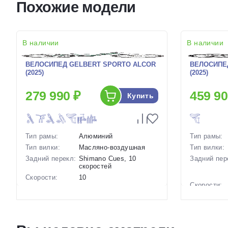
Похожие модели
В наличии
В наличии
ВЕЛОСИПЕД GELBERT SPORTO ALCOR
ВЕЛОСИПЕД
(2025)
(2025)
279 990 ₽
459 90
Купить
Тип рамы:
Алюминий
Тип рамы:
Тип вилки:
Масляно-воздушная
Тип вилки:
Задний перекл:
Shimano Cues, 10
Задний пер
скоростей
Скорости:
10
Скорости:
Тип тормозов:
Дисковые
гидравлические
Тип тормоз
Вес:
28 кг.
Вес:
Диаметр
29 дюймов
колес:
Диаметр