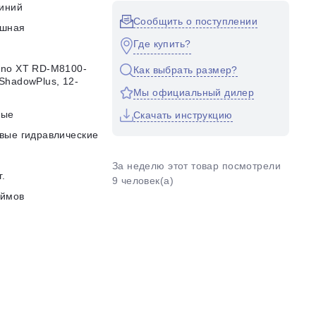
иний
Сообщить о поступлении
ушная
Где купить?
no XT RD-M8100-
Как выбрать размер?
ShadowPlus, 12-
Мы официальный дилер
d
ные
Скачать инструкцию
вые гидравлические
За неделю этот товар посмотрели
г.
9 человек(а)
юймов