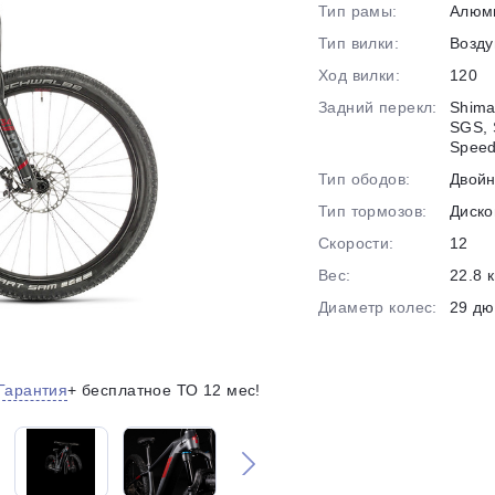
Тип рамы:
Алюм
на части
без переплат
Тип вилки:
Возд
Ход вилки:
120
Задний перекл:
Shima
График платежей
SGS, 
Spee
Тип ободов:
Двой
Сегодня
Тип тормозов:
Диско
25
%
Скорости:
12
Вес:
22.8 к
Диаметр колес:
29 д
Добавляйте товары
в корзину
Гарантия
+ бесплатное ТО 12 мес!
Оплачивайте сегодня только
25
% картой любого банка