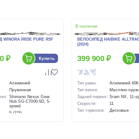
В наличии
 WINORA IRIDE PURE R5F
ВЕЛОСИПЕД HAIBIKE ALLTRAC
(2024)
0 ₽
399 900 ₽
Купить
Алюминий
Тип рамы:
Алюминий 606
Пружинная
Тип вилки:
Масляно-пруж
екл:
Shimano Nexus Gear
Задний перекл:
Sram NX, 11-s
Hub SG-C7000-5D, 5-
Скорости:
11
speed
Тип тормозов:
Дисковые
5 (1*5)
гидравлическ
ов:
Дисковые
Вес:
23 кг.
гидравлические
Диаметр
29 дюймов
20 кг.
колес:
27.5 дюймов