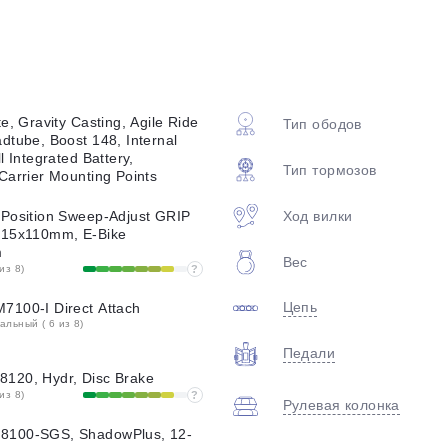
plait.ru
e, Gravity Casting, Agile Ride
Тип ободов
dtube, Boost 148, Internal
l Integrated Battery,
Тип тормозов
Carrier Mounting Points
Ход вилки
-Position Sweep-Adjust GRIP
 15x110mm, E-Bike
раз в 2 недели
m
Вес
из 8)
?
Цепь
7100-I Direct Attach
льный ( 6 из 8)
Педали
120, Hydr, Disc Brake
из 8)
?
Рулевая колонка
8100-SGS, ShadowPlus, 12-