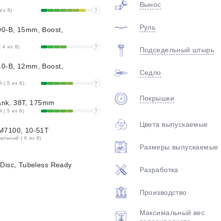
Вынос
из 8)
?
Руль
0-B, 15mm, Boost,
 4 из 8)
?
Подседельный штырь
0-B, 12mm, Boost,
Седло
( 5 из 8)
?
Покрышки
rank, 38T, 175mm
( 5 из 8)
?
Цвета выпускаемые
M7100, 10-51T
льный ( 6 из 8)
Размеры выпускаемые
Disc, Tubeless Ready
Разработка
Производство
Максимальный вес