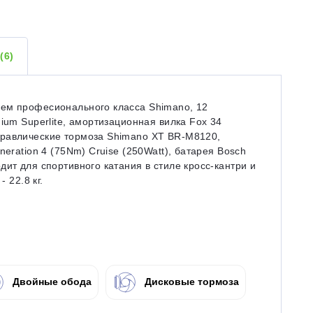
Ы
(6)
ием професионального класса Shimano, 12
ium Superlite, амортизационная вилка Fox 34
дравлические тормоза Shimano XT BR-M8120,
neration 4 (75Nm) Cruise (250Watt), батарея Bosch
ит для спортивного катания в стиле кросс-кантри и
 22.8 кг.
Двойные обода
Дисковые тормоза