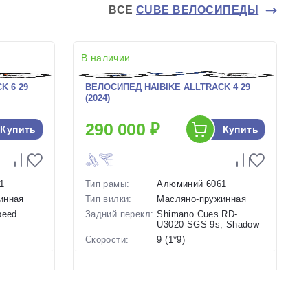
ВСЕ
CUBE ВЕЛОСИПЕДЫ
В наличии
K 6 29
ВЕЛОСИПЕД HAIBIKE ALLTRACK 4 29
(2024)
290 000 ₽
Купить
Купить
1
Тип рамы:
Алюминий 6061
инная
Тип вилки:
Масляно-пружинная
peed
Задний перекл:
Shimano Cues RD-
U3020-SGS 9s, Shadow
Скорости:
9 (1*9)
ие
Тип тормозов:
Дисковые
гидравлические
Вес:
25 кг.
Диаметр
29 дюймов
колес: