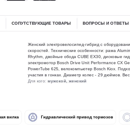
Получайте товар
выбранный способом
СОПУТСТВУЮЩИЕ ТОВАРЫ
ВОПРОСЫ И ОТВЕТ
Оставшиеся
75
% будут
списываться
с вашей карты
по
25
%
каждые 2 недели
Женский электровелосипед-гибрид с оборудован
скоростей. Технические особенности: рама Alumin
Rhythm, двойные обода CUBE EX30, дисковые ги
электромотор Bosch Drive Unit Performance CX Ge
PowerTube 625, велокомпьютер Bosch Kiox. Подход
Подробнее
об оплате Плайтом
участия в гонках. Диаметр колес - 29 дюймов. Вес -
Для кого:
мужской, женский
25
раз в 2
Остались вопросы?
недели
ая вилка
Гидравлический привод тормозов
8 800 302-02-51