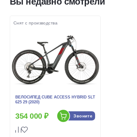
Вы недавно смотрели
колес:
Цвет-размер в
Зеленый, Серый
наличии:
Цвет-разме
наличии:
Артикул:
1129091
Артикул:
Снят с производства
ВЕЛОСИПЕД CUBE ACCESS HYBRID SLT
625 29 (2020)
354 000 ₽
Звоните