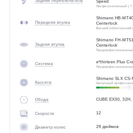
Задний переключатель
Speed
Профессиональный ( 7 
Shimano HB-MT40
Передняя втулка
Centerlock
Высший любительский (
Shimano FH-MT51
Задняя втулка
Centerlock
Предпрофессиональный 
e*thirteen Plus C
Система
Предпрофессиональный 
Shimano SLX CS-
Кассета
Начальный профессиона
?
CUBE EX30, 32H, 
Обода
12
Скорости
29 дюймов
Диаметр колес