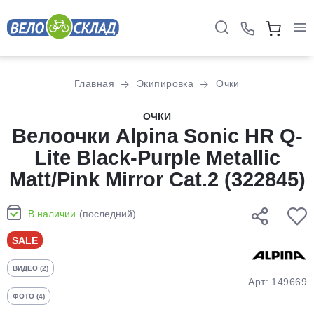
Для клиентов всех банков
Главная
Экипировка
Очки
Разбейте
ОЧКИ
оплату
Велоочки Alpina Sonic HR Q-
на части
Lite Black-Purple Metallic
без переплат
Matt/Pink Mirror Cat.2 (322845)
График платежей
В наличии
(последний)
SALE
Сегодня
ВИДЕО (2)
25
%
Арт: 149669
ФОТО (4)