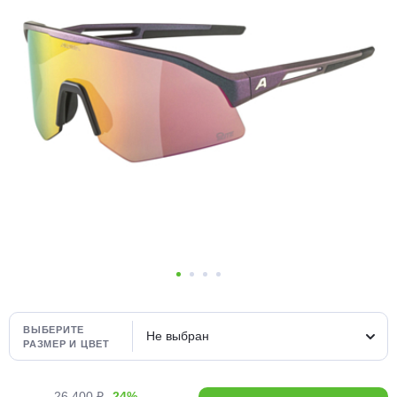
Добавляйте товары
в корзину
Оплачивайте сегодня только
25
% картой любого банка
Получайте товар
выбранный способом
Оставшиеся
75
% будут
списываться
с вашей карты
по
25
%
каждые 2 недели
ВЫБЕРИТЕ
Не выбран
РАЗМЕР И ЦВЕТ
Подробнее
26 400 ₽
-24%