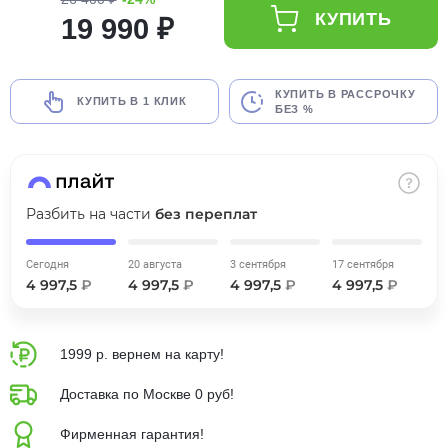
КУПИТЬ
об оплате Плайтом
19 990 ₽
КУПИТЬ В РАССРОЧКУ
КУПИТЬ В 1 КЛИК
БЕЗ %
Остались вопросы?
25
8 800 302-02-51
plait.ru
раз в 2
недели
Разбить на части
без переплат
Сегодня
20 августа
3 сентября
17 сентября
4 997,5
₽
4 997,5
₽
4 997,5
₽
4 997,5
₽
1999 р. вернем на карту!
Доставка по Москве 0 руб!
Фирменная гарантия!