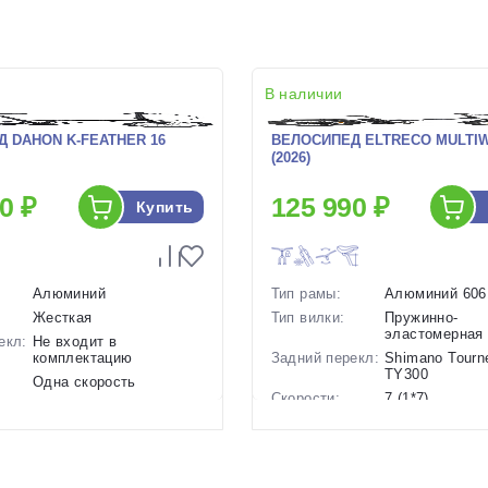
В наличии
 DAHON K-FEATHER 16
ВЕЛОСИПЕД ELTRECO MULTI
(2026)
0 ₽
125 990 ₽
Купить
Алюминий
Тип рамы:
Алюминий 606
Жесткая
Тип вилки:
Пружинно-
эластомерная
екл:
Не входит в
комплектацию
Задний перекл:
Shimano Tourn
TY300
Одна скорость
Скорости:
7 (1*7)
ов:
Ободные механические
Тип тормозов:
Дисковые
12 кг.
гидравлическ
16 дюймов
Вес:
33 кг.
Диаметр
20 дюймов