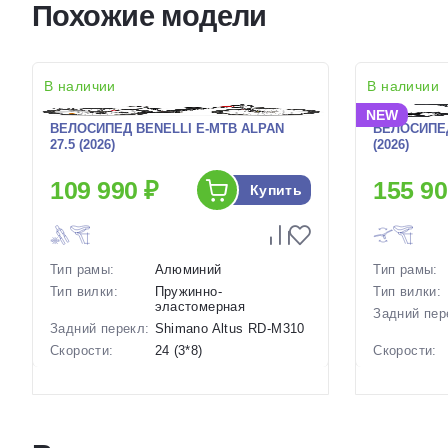
Похожие модели
В наличии
В наличии
NEW
ВЕЛОСИПЕД BENELLI E-MTB ALPAN
ВЕЛОСИПЕД
27.5 (2026)
(2026)
109 990 ₽
155 90
Купить
Тип рамы:
Алюминий
Тип рамы:
Тип вилки:
Пружинно-
Тип вилки:
эластомерная
Задний пер
Задний перекл:
Shimano Altus RD-M310
Скорости:
24 (3*8)
Скорости:
Тип тормозов:
Дисковые механические
Тип тормоз
Вес:
24 кг.
Вес:
Диаметр
27.5 дюймов
Диаметр
колес:
колес: