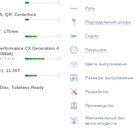
?
Руль
, QR, Centerlock
?
Подседельный штырь
T, 175mm
Седло
?
Performance CX Generation 4
Покрышки
50Watt)
( 5 из 8)
?
Цвета выпускаемые
1, 11-36T
?
Размеры выпускаемые
Disc, Tubeless Ready
Разработка
Производство
Максимальный вес
велосипедиста