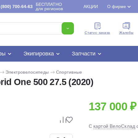
БЕСПЛАТНО
(800) 700-64-63
АКЦИИ
О фирме
для регионов
Cтатус заказа
Жалобы
ры
Экипировка
Запчасти
Электровелосипеды
Спортивные
id One 500 27.5 (2020)
137 000 ₽
Для клиентов всех банков
С
картой ВелоСклад
Разбейте
оплату