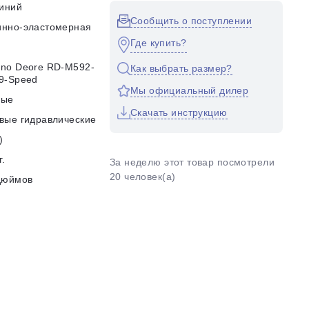
иний
Сообщить о поступлении
инно-эластомерная
Где купить?
no Deore RD-M592-
Как выбрать размер?
9-Speed
Мы официальный дилер
ные
Скачать инструкцию
вые гидравлические
)
г.
За неделю этот товар посмотрели
20 человек(а)
дюймов