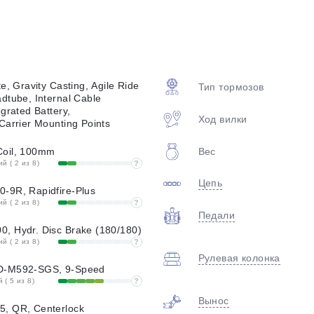
plait.ru
e, Gravity Casting, Agile Ride
Тип тормозов
dtube, Internal Cable
grated Battery,
Ход вилки
Carrier Mounting Points
Вес
Coil, 100mm
 ( 2 из 8)
?
раз в 2 недели
Цепь
-9R, Rapidfire-Plus
 ( 2 из 8)
?
Педали
, Hydr. Disc Brake (180/180)
 ( 2 из 8)
?
Рулевая колонка
D-M592-SGS, 9-Speed
( 5 из 8)
?
Вынос
, QR, Centerlock