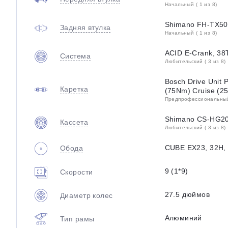
Начальный ( 1 из 8)
Shimano FH-TX505
Задняя втулка
Начальный ( 1 из 8)
ACID E-Crank, 38
Система
Любительский ( 3 из 8)
Bosch Drive Unit 
Каретка
(75Nm) Cruise (2
Предпрофессиональный 
Shimano CS-HG20
Кассета
Любительский ( 3 из 8)
CUBE EX23, 32H, 
Обода
9 (1*9)
Скорости
27.5 дюймов
Диаметр колес
Алюминий
Тип рамы