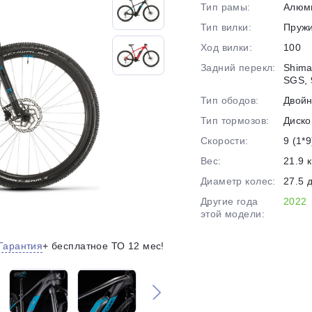
Тип рамы:
Алюм
на части
без переплат
Тип вилки:
Пруж
Ход вилки:
100
Задний перекл:
Shima
График платежей
SGS, 
Тип ободов:
Двой
Тип тормозов:
Диско
Сегодня
25
%
Скорости:
9 (1*9
Вес:
21.9 к
Диаметр колес:
27.5 
Другие года
2022
этой модели:
Добавляйте товары
в корзину
Гарантия
+ бесплатное ТО 12 мес!
Оплачивайте сегодня только
25
% картой любого банка