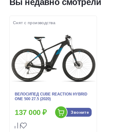
Вы недавно смотрели
Цвет-размер в
Черный-Красный,
Цвет-разме
наличии:
Белый-Зеленый
наличии:
Артикул:
1129747
Артикул:
Снят с производства
ВЕЛОСИПЕД CUBE REACTION HYBRID
ONE 500 27.5 (2020)
137 000 ₽
Звоните