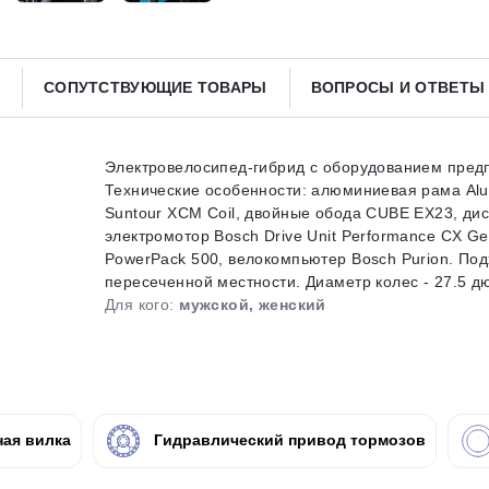
Получайте товар
выбранный способом
СОПУТСТВУЮЩИЕ ТОВАРЫ
ВОПРОСЫ И ОТВЕТ
Оставшиеся
75
% будут
списываться
с вашей карты
по
25
%
каждые 2 недели
Электровелосипед-гибрид с оборудованием предп
Технические особенности: алюминиевая рама Alum
Suntour XCM Coil, двойные обода CUBE EX23, ди
электромотор Bosch Drive Unit Performance CX Ge
PowerPack 500, велокомпьютер Bosch Purion. Под
Подробнее
об оплате Плайтом
пересеченной местности. Диаметр колес - 27.5 дюй
Для кого:
мужской, женский
25
раз в 2
Остались вопросы?
недели
ая вилка
Гидравлический привод тормозов
8 800 302-02-51