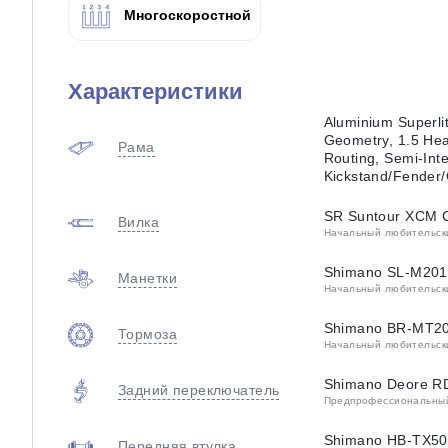
Многоскоростной
Характеристики
Aluminium Superlit
Geometry, 1.5 Hea
Рама
Routing, Semi-Inte
Kickstand/Fender/
SR Suntour XCM 
Вилка
Начальный любительский
Shimano SL-M2010
Манетки
Начальный любительский
Shimano BR-MT200
Тормоза
Начальный любительский
Shimano Deore R
Задний переключатель
Предпрофессиональный 
Shimano HB-TX505
Передняя втулка