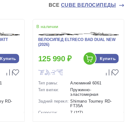
ВСЕ
CUBE ВЕЛОСИПЕДЫ
В наличии
WATT
ВЕЛОСИПЕД ELTRECO BAD DUAL NEW
(2026)
125 990 ₽
Купить
Купить
1
Тип рамы:
Алюминий 6061
Тип вилки:
Пружинно-
эластомерная
ey RD-
Задний перекл:
Shimano Tourney RD-
FT35A
Скорости:
7 (1*7)
Тип тормозов:
Дисковые
ие
гидравлические
Вес:
30 кг.
Диаметр
20 дюймов