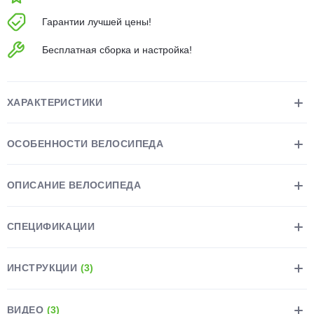
об оплате Плайтом
Гарантии лучшей цены!
Бесплатная сборка и настройка!
Остались вопросы?
25
8 800 302-02-51
ХАРАКТЕРИСТИКИ
plait.ru
раз в 2
недели
ОСОБЕННОСТИ ВЕЛОСИПЕДА
ОПИСАНИЕ ВЕЛОСИПЕДА
СПЕЦИФИКАЦИИ
ИНСТРУКЦИИ
(3)
ВИДЕО
(3)