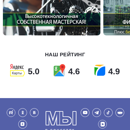
НАШ РЕЙТИНГ
5.0
4.6
4.9
МЫ