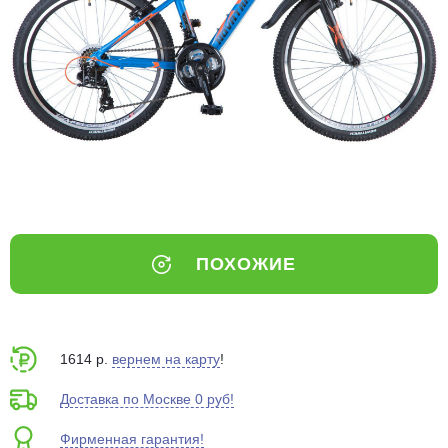
Добавляйте товары
в корзину
Оплачивайте сегодня только
25
% картой любого банка
Получайте товар
выбранный способом
ПОХОЖИЕ
Оставшиеся
75
% будут
списываться
с вашей карты
по
25
%
каждые 2 недели
1614 р.
вернем на карту
!
Доставка по Москве 0 руб!
Фирменная гарантия!
Подробнее