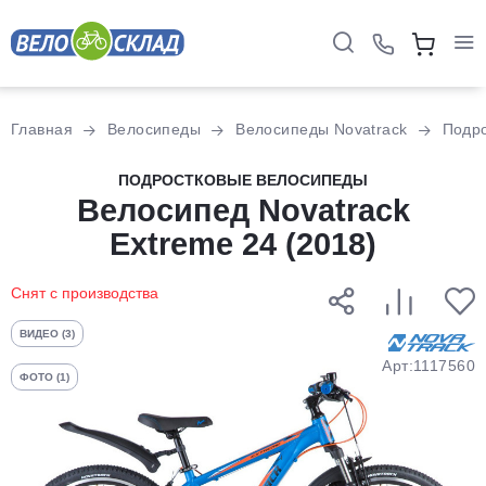
Для клиентов всех банков
Главная
Велосипеды
Велосипеды Novatrack
Подр
Разбейте
ПОДРОСТКОВЫЕ ВЕЛОСИПЕДЫ
оплату
Велосипед Novatrack
на части
Extreme 24 (2018)
без переплат
Снят с производства
График платежей
ВИДЕО (3)
Арт:1117560
ФОТО (1)
Сегодня
25
%