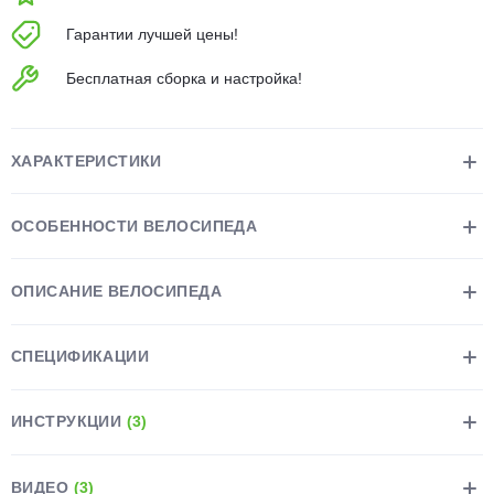
об оплате Плайтом
Гарантии лучшей цены!
Бесплатная сборка и настройка!
Остались вопросы?
25
8 800 302-02-51
ХАРАКТЕРИСТИКИ
plait.ru
раз в 2
недели
ОСОБЕННОСТИ ВЕЛОСИПЕДА
ОПИСАНИЕ ВЕЛОСИПЕДА
СПЕЦИФИКАЦИИ
ИНСТРУКЦИИ
(3)
ВИДЕО
(3)