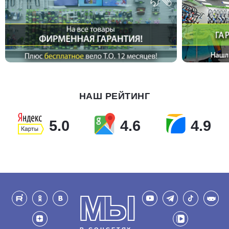
НАШ РЕЙТИНГ
5.0
4.6
4.9
МЫ