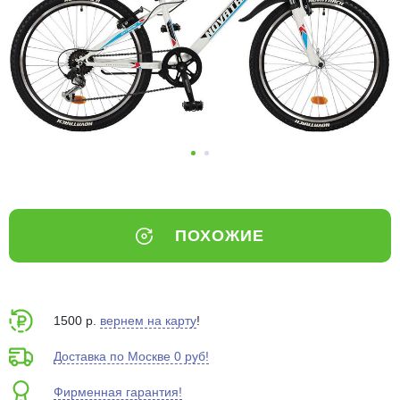
Добавляйте товары
в корзину
Оплачивайте сегодня только
25
% картой любого банка
Получайте товар
выбранный способом
ПОХОЖИЕ
Оставшиеся
75
% будут
списываться
с вашей карты
по
25
%
каждые 2 недели
1500 р.
вернем на карту
!
Доставка по Москве 0 руб!
Фирменная гарантия!
Подробнее