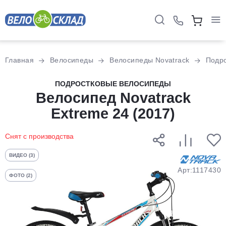
Для клиентов всех банков
Главная
Велосипеды
Велосипеды Novatrack
Подр
Разбейте
ПОДРОСТКОВЫЕ ВЕЛОСИПЕДЫ
оплату
Велосипед Novatrack
на части
Extreme 24 (2017)
без переплат
Снят с производства
График платежей
ВИДЕО (3)
Арт:1117430
ФОТО (2)
Сегодня
25
%