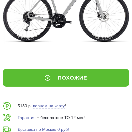
Добавляйте товары
в корзину
Оплачивайте сегодня только
25
% картой любого банка
Получайте товар
выбранный способом
ПОХОЖИЕ
Оставшиеся
75
% будут
списываться
с вашей карты
по
25
%
каждые 2 недели
5180 р.
вернем на карту
!
Гарантия
+ бесплатное ТО 12 мес!
Доставка по Москве 0 руб!
Подробнее