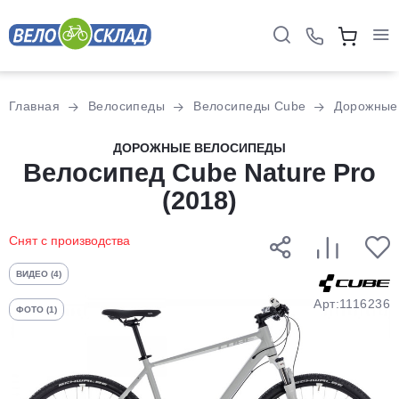
Для клиентов всех банков
Главная
Велосипеды
Велосипеды Cube
Дорожные
Разбейте
ДОРОЖНЫЕ ВЕЛОСИПЕДЫ
оплату
Велосипед Cube Nature Pro
на части
(2018)
без переплат
Снят с производства
График платежей
ВИДЕО (4)
Арт:1116236
ФОТО (1)
Сегодня
25
%