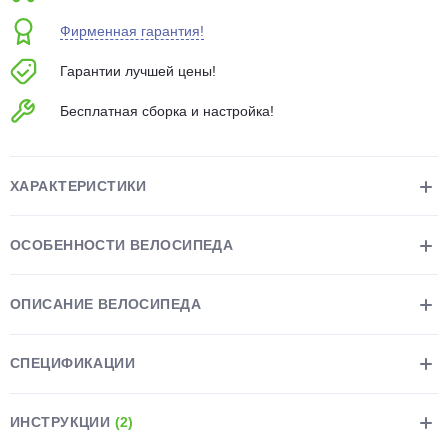
об оплате Плайтом
Фирменная гарантия!
Гарантии лучшей цены!
Бесплатная сборка и настройка!
Остались вопросы?
25
8 800 302-02-51
plait.ru
раз в 2
ХАРАКТЕРИСТИКИ
недели
ОСОБЕННОСТИ ВЕЛОСИПЕДА
ОПИСАНИЕ ВЕЛОСИПЕДА
СПЕЦИФИКАЦИИ
ИНСТРУКЦИИ
(2)