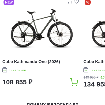
NEW
%
Cube Kathmandu One (2026)
Cube Kath
В наличии
В налич
149 950 ₽
-1
108 855 ₽
134 95
ПОЧЕМУ ВЕЛОСКЛАД?