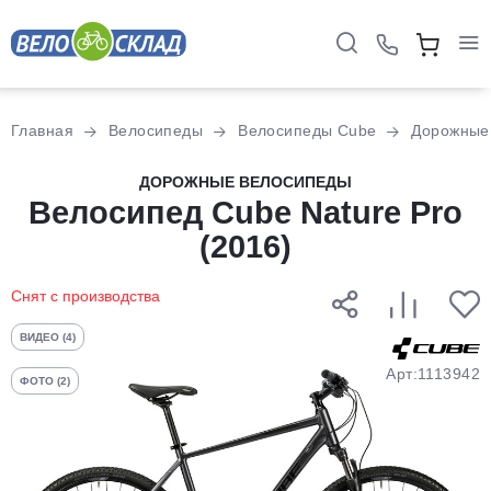
Для клиентов всех банков
Главная
Велосипеды
Велосипеды Cube
Дорожные
Разбейте
ДОРОЖНЫЕ ВЕЛОСИПЕДЫ
оплату
Велосипед Cube Nature Pro
на части
(2016)
без переплат
Снят с производства
График платежей
ВИДЕО (4)
Арт:1113942
ФОТО (2)
Сегодня
25
%