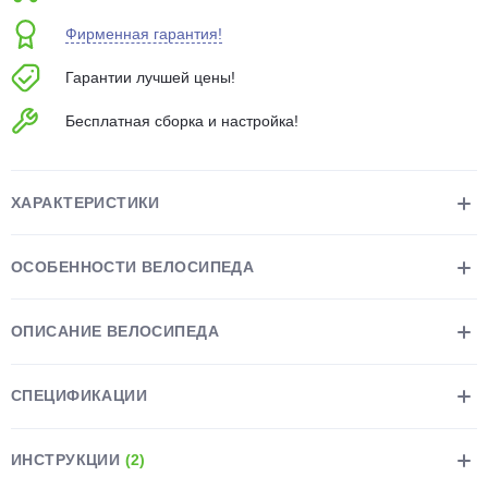
об оплате Плайтом
Фирменная гарантия!
Гарантии лучшей цены!
Бесплатная сборка и настройка!
Остались вопросы?
25
8 800 302-02-51
plait.ru
раз в 2
ХАРАКТЕРИСТИКИ
недели
ОСОБЕННОСТИ ВЕЛОСИПЕДА
ОПИСАНИЕ ВЕЛОСИПЕДА
СПЕЦИФИКАЦИИ
ИНСТРУКЦИИ
(2)