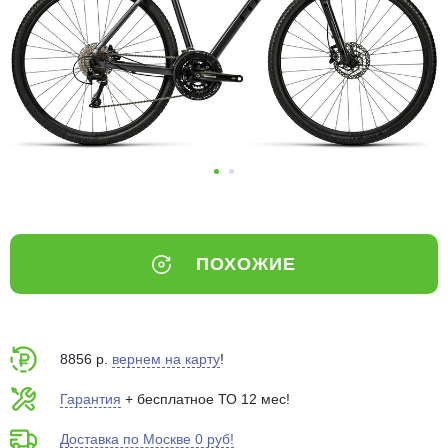
Добавляйте товары
в корзину
Оплачивайте сегодня только
25
% картой любого банка
Получайте товар
выбранный способом
ПОХОЖИЕ
Оставшиеся
75
% будут
списываться
с вашей карты
по
25
%
каждые 2 недели
8856 р.
вернем на карту
!
Гарантия
+ бесплатное ТО 12 мес!
Доставка по Москве 0 руб!
Подробнее