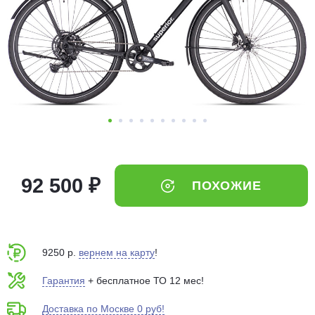
Добавляйте товары
в корзину
Оплачивайте сегодня только
25
% картой любого банка
Получайте товар
выбранный способом
92 500 ₽
ПОХОЖИЕ
Оставшиеся
75
% будут
списываться
с вашей карты
по
25
%
каждые 2 недели
9250 р.
вернем на карту
!
Гарантия
+ бесплатное ТО 12 мес!
Доставка по Москве 0 руб!
Подробнее