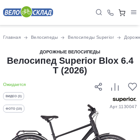
Для клиентов всех банков
Главная
Велосипеды
Велосипеды Superior
Дорож
Разбейте
ДОРОЖНЫЕ ВЕЛОСИПЕДЫ
оплату
Велосипед Superior Blox 6.4
на части
T (2026)
без переплат
Ожидается
График платежей
ВИДЕО (3)
Арт:1130047
ФОТО (10)
Сегодня
25
%