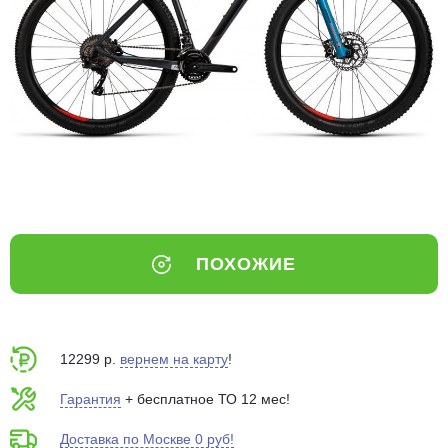
Добавляйте товары
в корзину
Оплачивайте сегодня только
25
% картой любого банка
Получайте товар
выбранный способом
ПОХОЖИЕ
Оставшиеся
75
% будут
списываться
с вашей карты
по
25
%
каждые 2 недели
12299 р.
вернем на карту
!
Гарантия
+ бесплатное ТО 12 мес!
Доставка по Москве 0 руб!
Подробнее