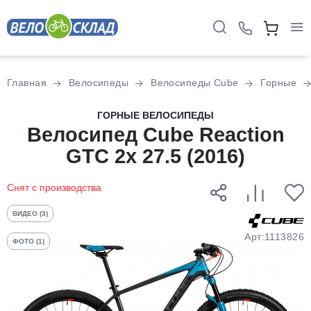
Для клиентов всех банков
Главная
Велосипеды
Велосипеды Cube
Горные
Разбейте
ГОРНЫЕ ВЕЛОСИПЕДЫ
оплату
Велосипед Cube Reaction
на части
GTC 2x 27.5 (2016)
без переплат
Снят с производства
График платежей
ВИДЕО (3)
Арт:1113826
ФОТО (1)
Сегодня
25
%