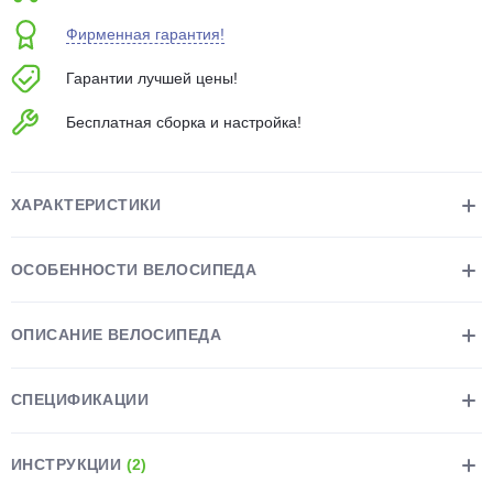
об оплате Плайтом
Фирменная гарантия!
Гарантии лучшей цены!
Бесплатная сборка и настройка!
Остались вопросы?
25
8 800 302-02-51
plait.ru
раз в 2
ХАРАКТЕРИСТИКИ
недели
ОСОБЕННОСТИ ВЕЛОСИПЕДА
ОПИСАНИЕ ВЕЛОСИПЕДА
СПЕЦИФИКАЦИИ
ИНСТРУКЦИИ
(2)