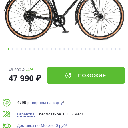
Добавляйте товары
в корзину
Оплачивайте сегодня только
25
% картой любого банка
Получайте товар
выбранный способом
49 900 ₽
-4%
ПОХОЖИЕ
47 990 ₽
Оставшиеся
75
% будут
списываться
с вашей карты
по
25
%
каждые 2 недели
4799 р.
вернем на карту
!
Гарантия
+ бесплатное ТО 12 мес!
Доставка по Москве 0 руб!
Подробнее