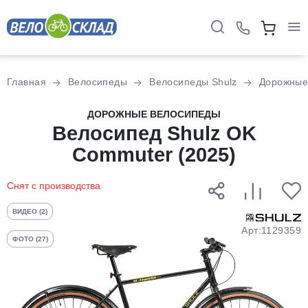
Для клиентов всех банков
Главная
Велосипеды
Велосипеды Shulz
Дорожны
Разбейте
ДОРОЖНЫЕ ВЕЛОСИПЕДЫ
оплату
Велосипед Shulz OK
на части
Commuter (2025)
без переплат
Снят с производства
График платежей
ВИДЕО (2)
Арт:1129359
ФОТО (27)
Сегодня
25
%