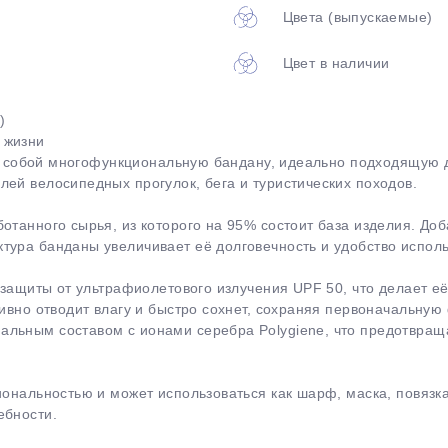
Цвета (выпускаемые)
Цвет в наличии
)
 жизни
яет собой многофункциональную бандану, идеально подходящую 
ей велосипедных прогулок, бега и туристических походов.
раз в 2 недели
отанного сырья, из которого на 95% состоит база изделия. До
тура банданы увеличивает её долговечность и удобство испол
ь защиты от ультрафиолетового излучения UPF 50, что делает 
тивно отводит влагу и быстро сохнет, сохраняя первоначальную
льным составом с ионами серебра Polygiene, что предотвращ
иональностью и может использоваться как шарф, маска, повязка
ебности.