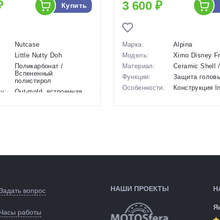
₽
3 600 ₽
Купить
Nutcase
Марка:
Alpina
Little Nutty Doh
Модель:
Ximo Disney F
Поликарбонат /
Материал:
Ceramic Shell 
Вспененный
Функции:
Защита голов
полистирол
Особенности:
Конструкция I
и:
Out-mold, встроенная
система
система MIPS, сменные
микрорегулиро
мягкие накладки, 11
System Classic
вентиляционных...
быстрые заст
S (для детей до 10 лет,
Ergomatic,...
ые):
52-56 см), XS (для
Размеры
45-49 см, 47-5
детей до 4 лет, 48-52
(выпускаемые):
54 см
см)
Производство:
Китай
392 г
Разработка:
Германия
во:
Тайвань
Цвета
белый/голубо
:
США
(выпускаемые):
НАШИ ПРОЕКТЫ
Н
голубой
Задать вопрос
Артикул:
146541
ые):
Я
148025
Часы работы