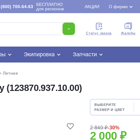
БЕСПЛАТНО
(800) 700-64-63
АКЦИИ
О фирме
для регионов
Cтатус заказа
Жалобы
ры
Экипировка
Запчасти
Летние
 (123870.937.10.00)
ВЫБЕРИТЕ
Для клиентов всех банков
РАЗМЕР И ЦВЕТ
Разбейте
оплату
2 840 ₽
-30%
2 000 ₽
на части
без переплат