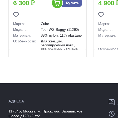
6 300 ₽
4 900 
Купить
Марка:
Cube
Марка:
Модель:
Tour WS Baggy (11290)
Модель:
Материал:
89% nylon, 11% elastane
Материал:
Особенности:
Для женщин,
регулируемый пояс,
два обычных кармана,
Особенност
светоотражающие
элементы
Размеры
XS-XXXL
(выпускаемые):
Размеры
(выпускаем
Производство:
Тайвань
Разработка:
Германия
Цвета
черный
Вес:
(выпускаемые):
Производст
Артикул:
146626
Разработка
АДРЕСА
Цвета
(выпускаем
117545, Москва, м. Пражская, Варшавское
Артикул:
шоссе д129 к2 эт2