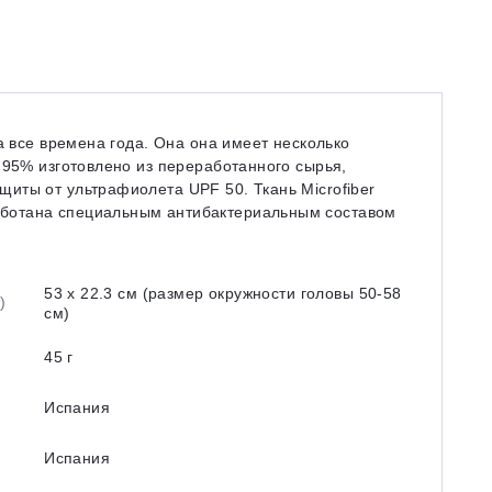
а все времена года. Она она имеет несколько
 95% изготовлено из переработанного сырья,
иты от ультрафиолета UPF 50. Ткань Microfiber
работана специальным антибактериальным составом
53 х 22.3 см (размер окружности головы 50-58
)
см)
45 г
Испания
Испания