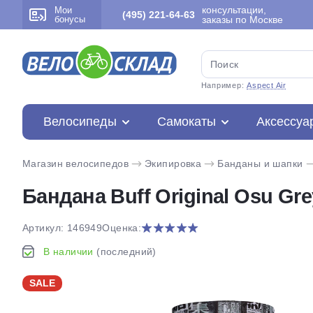
консультации,
Мои
(495) 221-64-63
бонусы
заказы по Москве
Например:
Aspect Air
Велосипеды
Самокаты
Аксессуа
Магазин велосипедов
Экипировка
Банданы и шапки
Бандана Buff Original Osu Grey
Артикул: 146949
Оценка:
В наличии
(последний)
SALE