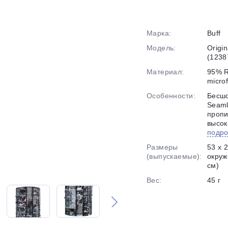
График платежей
Марка:
Buff
Модель:
Origi
(1238
Сегодня
Материал:
95% R
25
%
micro
Особенности:
Бесш
Seaml
пропи
высок
подр
Добавляйте товары
в корзину
Размеры
53 х 
(выпускаемые):
окруж
см)
Оплачивайте сегодня только
Вес:
45 г
25
% картой любого банка
Получайте товар
выбранный способом