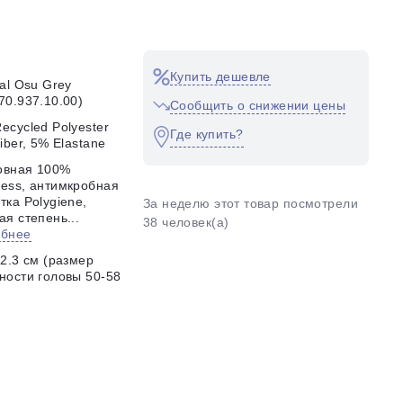
Купить дешевле
nal Osu Grey
70.937.10.00)
Сообщить о снижении цены
ecycled Polyester
Где купить?
fiber, 5% Elastane
овная 100%
ess, антимкробная
тка Polygiene,
За неделю этот товар посмотрели
ая степень...
38 человек(а)
обнее
22.3 см (размер
ности головы 50-58