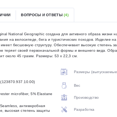
ЛИЧИИ
ВОПРОСЫ И ОТВЕТЫ
(4)
Оставшиеся
75
% будут
списываться
с вашей карты
по
25
%
каждые 2 недели
nal National Geographic создана для активного образа жизни н
ания на велосипеде, бега и туристических походов. Изделие на
имеет бесшовную структуру. Обеспечивает высокую степень защ
 не теряет своей первоначальной формы и внешнего вида. Об
Подробнее
об оплате Плайтом
сит около 45 грамм. Размеры: 53 х 22,3 см.
Размеры (выпускаемые
25
 (123870.937.10.00)
Вес
раз в 2
Остались вопросы?
недели
ester microfiber, 5% Elastane
Производство
8 800 302-02-51
Seamless, антимкробная
Разработка
plait.ru
ne, высокая степень защиты