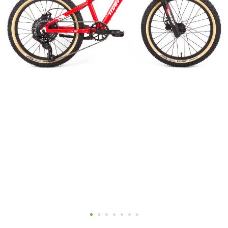
Добавляйте товары
в корзину
Оплачивайте сегодня только
25
% картой любого банка
Получайте товар
выбранный способом
Оставшиеся
75
% будут
списываться
с вашей карты
по
25
%
каждые 2 недели
Подробнее