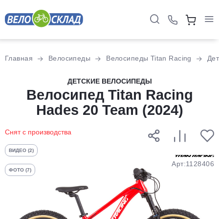
Для клиентов всех банков
Главная
Велосипеды
Велосипеды Titan Racing
Дет
Разбейте
ДЕТСКИЕ ВЕЛОСИПЕДЫ
оплату
Велосипед Titan Racing
на части
Hades 20 Team (2024)
без переплат
Снят с производства
График платежей
ВИДЕО (2)
Арт:1128406
ФОТО (7)
Сегодня
25
%