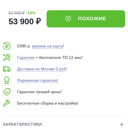
об оплате Плайтом
62 500 ₽
-14%
ПОХОЖИЕ
53 900 ₽
Остались вопросы?
25
8 800 302-02-51
5390 р.
вернем на карту
!
plait.ru
раз в 2
недели
Гарантия
+ бесплатное ТО 12 мес!
Доставка по Москве 0 руб!
Фирменная гарантия!
Гарантии лучшей цены!
Бесплатная сборка и настройка!
ХАРАКТЕРИСТИКИ