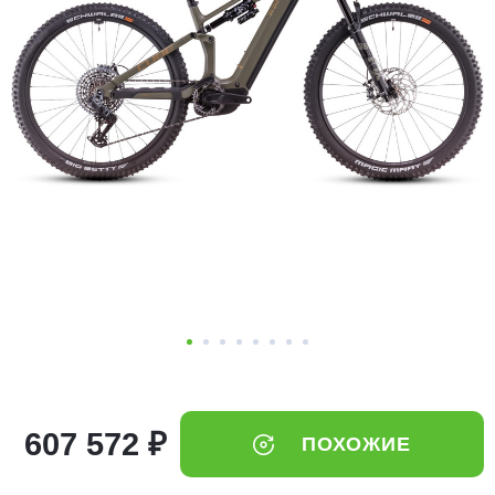
Добавляйте товары
в корзину
Оплачивайте сегодня только
25
% картой любого банка
Получайте товар
выбранный способом
Оставшиеся
75
% будут
списываться
с вашей карты
по
25
%
каждые 2 недели
607 572 ₽
ПОХОЖИЕ
Подробнее