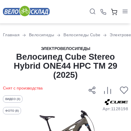
Для клиентов всех банков
Главная
Велосипеды
Велосипеды Cube
Электров
Разбейте
ЭЛЕКТРОВЕЛОСИПЕДЫ
оплату
Велосипед Cube Stereo
на части
Hybrid ONE44 HPC TM 29
без переплат
(2025)
Снят с производства
График платежей
ВИДЕО (3)
Сегодня
Арт:1128198
ФОТО (8)
25
%