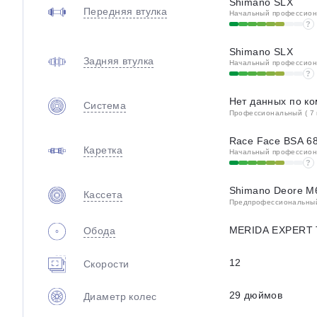
Shimano SLX
Передняя втулка
Начальный профессиона
?
Shimano SLX
Задняя втулка
Начальный профессиона
?
Нет данных по к
Система
Профессиональный ( 7 
Race Face BSA 6
Каретка
Начальный профессиона
?
Shimano Deore M
Кассета
Предпрофессиональный 
MERIDA EXPERT
Обода
12
Скорости
29 дюймов
Диаметр колес