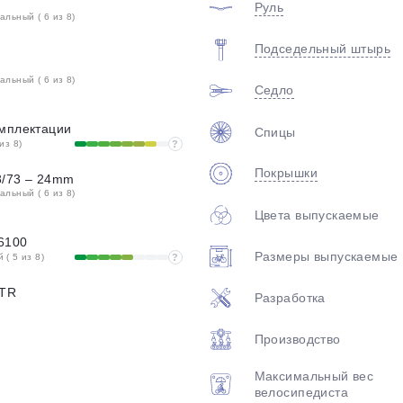
Руль
льный ( 6 из 8)
Подседельный штырь
льный ( 6 из 8)
Седло
омплектации
Спицы
из 8)
?
Покрышки
8/73 – 24mm
льный ( 6 из 8)
Цвета выпускаемые
6100
Размеры выпускаемые
( 5 из 8)
?
 TR
Разработка
Производство
Максимальный вес
велосипедиста