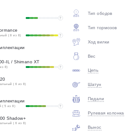
plait.ru
Тип ободов
?
Тип тормозов
formance
ый ( 8 из 8)
?
Ход вилки
омплектации
Вес
0-IL / Shimano XT
из 8)
?
Цепь
раз в 2 недели
120
Шатун
льный ( 6 из 8)
Педали
омплектации
( 5 из 8)
?
Рулевая колонка
100 Shadow+
льный ( 6 из 8)
Вынос