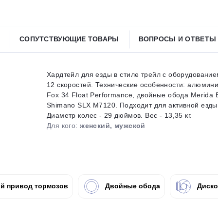
Получайте товар
выбранный способом
СОПУТСТВУЮЩИЕ ТОВАРЫ
ВОПРОСЫ И ОТВЕТ
Оставшиеся
75
% будут
списываться
с вашей карты
по
25
%
каждые 2 недели
Хардтейл для езды в стиле трейл с оборудовани
12 скоростей. Технические особенности: алюмини
Fox 34 Float Performance, двойные обода Merida 
Shimano SLX M7120. Подходит для активной езды
Диаметр колес - 29 дюймов. Вес - 13,35 кг.
Подробнее
об оплате Плайтом
Для кого:
женский, мужской
25
раз в 2
й привод тормозов
Двойные обода
Диско
Остались вопросы?
недели
8 800 302-02-51