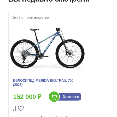
колес:
колес:
Цвет-размер в
20.5 Голубой-Черный,
Цвет-разме
наличии:
16.5 Серый-Черный
наличии:
Артикул:
1129324
Артикул:
Снят с производства
ВЕЛОСИПЕД MERIDA BIG.TRAIL 700
(2023)
152 000 ₽
Звоните