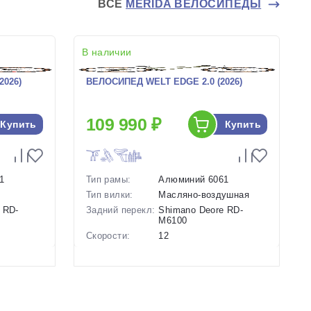
ВСЕ
MERIDA ВЕЛОСИПЕДЫ
В наличии
2026)
ВЕЛОСИПЕД WELT EDGE 2.0 (2026)
109 990 ₽
Купить
Купить
1
Тип рамы:
Алюминий 6061
Тип вилки:
Масляно-воздушная
 RD-
Задний перекл:
Shimano Deore RD-
M6100
Скорости:
12
Тип тормозов:
Дисковые
ие
гидравлические
Вес:
14.9 кг.
Диаметр
29 дюймов
колес: