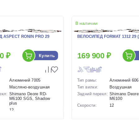
В наличии
 ASPECT RONIN PRO 29
ВЕЛОСИПЕД FORMAT 1312 29 (
0 ₽
169 900 ₽
Купить
Алюминий 7005
Тип рамы:
Алюминий 606
Масляно-воздушная
Тип вилки:
Воздушная
екл:
Shimano Deore RD-
Задний перекл:
Shimano Deore
M6100 SGS, Shadow
M6100
plus
Скорости:
12
12
Тип тормозов:
Дисковые
ов:
Дисковые
гидравлическ
гидравлические
Вес:
15.3 кг.
14.2 кг.
Диаметр
29 дюймов
29 дюймов
колес: