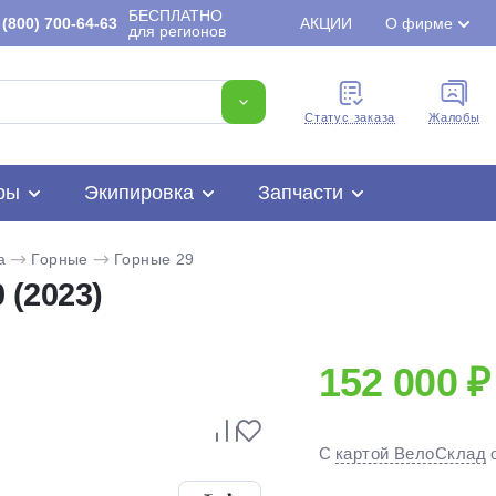
БЕСПЛАТНО
(800) 700-64-63
АКЦИИ
О фирме
для регионов
Cтатус заказа
Жалобы
ры
Экипировка
Запчасти
a
Горные
Горные 29
 (2023)
152 000 ₽
Для клиентов всех банков
С
картой ВелоСклад
Разбейте
оплату