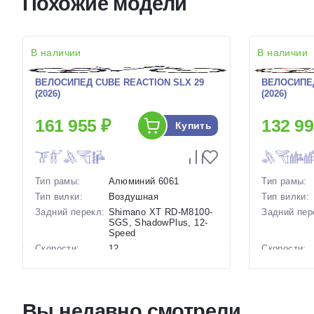
Похожие модели
В наличии
В наличии
ВЕЛОСИПЕД CUBE REACTION SLX 29
ВЕЛОСИПЕД
(2026)
(2026)
161 955 ₽
132 99
Купить
Тип рамы:
Алюминий 6061
Тип рамы:
Тип вилки:
Воздушная
Тип вилки:
Задний перекл:
Shimano XT RD-M8100-
Задний пер
SGS, ShadowPlus, 12-
Speed
Скорости:
12
Скорости:
Тип тормозов:
Дисковые
Тип тормоз
гидравлические
Вес:
13.6 кг.
Вес:
Вы недавно смотрели
Диаметр
29 дюймов
Диаметр