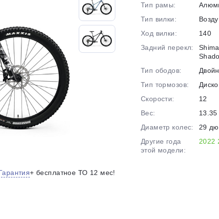
Тип рамы:
Алюм
на части
без переплат
Тип вилки:
Возд
Ход вилки:
140
Задний перекл:
Shim
График платежей
Shad
Тип ободов:
Двой
Тип тормозов:
Диско
Сегодня
25
%
Скорости:
12
Вес:
13.35 
Диаметр колес:
29 д
Другие года
2022
этой модели:
Добавляйте товары
в корзину
Гарантия
+ бесплатное ТО 12 мес!
Оплачивайте сегодня только
25
% картой любого банка