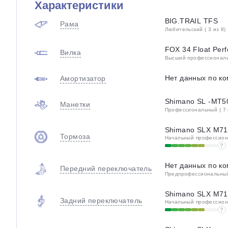
Характеристики
BIG.TRAIL TFS
Рама
Любительский ( 3 из 8)
FOX 34 Float Per
Вилка
Высший профессиональн
Нет данных по к
Амортизатор
Shimano SL -MT50
Манетки
Профессиональный ( 7 
Shimano SLX M7
Тормоза
Начальный профессиона
?
Нет данных по к
Передний переключатель
Предпрофессиональный 
Shimano SLX M7
Задний переключатель
Начальный профессиона
?