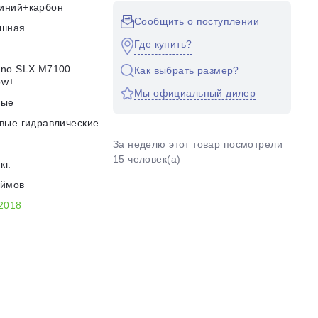
иний+карбон
Сообщить о поступлении
ушная
Где купить?
ano SLX M7100
Как выбрать размер?
ow+
Мы официальный дилер
ные
вые гидравлические
За неделю этот товар посмотрели
15 человек(а)
кг.
юймов
2018