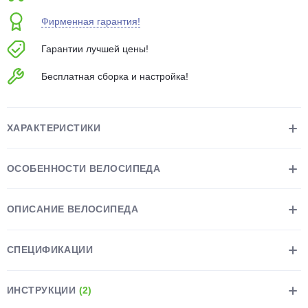
об оплате Плайтом
Фирменная гарантия!
Гарантии лучшей цены!
Бесплатная сборка и настройка!
Остались вопросы?
25
8 800 302-02-51
plait.ru
раз в 2
ХАРАКТЕРИСТИКИ
недели
ОСОБЕННОСТИ ВЕЛОСИПЕДА
ОПИСАНИЕ ВЕЛОСИПЕДА
СПЕЦИФИКАЦИИ
ИНСТРУКЦИИ
(2)