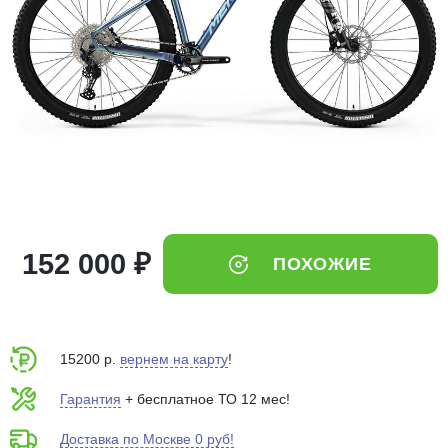
Добавляйте товары
в корзину
Оплачивайте сегодня только
25
% картой любого банка
Получайте товар
выбранный способом
152 000 ₽
ПОХОЖИЕ
Оставшиеся
75
% будут
списываться
с вашей карты
по
25
%
каждые 2 недели
15200 р.
вернем на карту
!
Гарантия
+ бесплатное ТО 12 мес!
Доставка по Москве 0 руб!
Подробнее