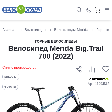
Для клиентов всех банков
Главная
Велосипеды
Велосипеды Merida
Горные
Разбейте
ГОРНЫЕ ВЕЛОСИПЕДЫ
оплату
Велосипед Merida Big.Trail
на части
700 (2022)
без переплат
Снят с производства
График платежей
ВИДЕО (3)
Арт:1123532
ФОТО (1)
Сегодня
25
%