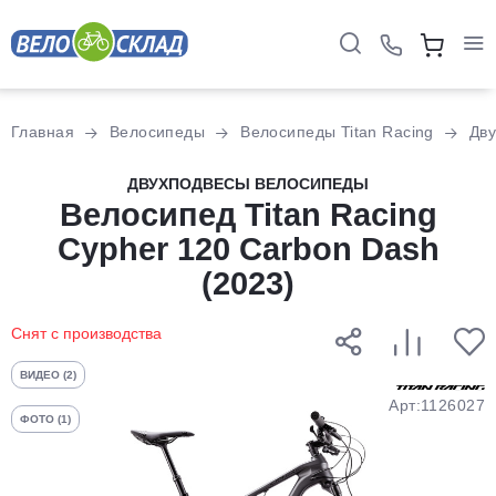
Для клиентов всех банков
Главная
Велосипеды
Велосипеды Titan Racing
Дв
Разбейте
ДВУХПОДВЕСЫ ВЕЛОСИПЕДЫ
оплату
Велосипед Titan Racing
на части
Cypher 120 Carbon Dash
без переплат
(2023)
Снят с производства
График платежей
ВИДЕО (2)
Арт:1126027
Сегодня
ФОТО (1)
25
%