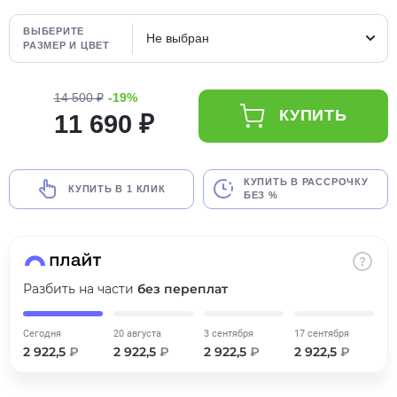
об оплате Плайтом
ВЫБЕРИТЕ
Не выбран
РАЗМЕР И ЦВЕТ
14 500 ₽
-19%
Остались вопросы?
25
КУПИТЬ
11 690 ₽
8 800 302-02-51
plait.ru
раз в 2
недели
КУПИТЬ В РАССРОЧКУ
КУПИТЬ В 1 КЛИК
БЕЗ %
Разбить на части
без переплат
Сегодня
20 августа
3 сентября
17 сентября
2 922,5
₽
2 922,5
₽
2 922,5
₽
2 922,5
₽