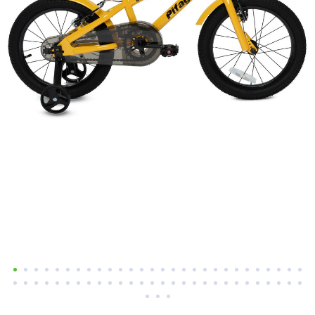
Добавляйте товары
в корзину
Оплачивайте сегодня только
25
% картой любого банка
Получайте товар
выбранный способом
Оставшиеся
75
% будут
списываться
с вашей карты
по
25
%
каждые 2 недели
Подробнее