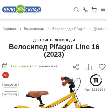
Для клиентов всех банков
Главная
Велосипеды
Велосипеды Pifagor
Детские
Разбейте
ДЕТСКИЕ ВЕЛОСИПЕДЫ
оплату
Велосипед Pifagor Line 16
на части
(2023)
без переплат
В наличии
(скоро закончится)
График платежей
%
ВИДЕО (2)
Сегодня
Арт:1125956
25
%
ФОТО (59)