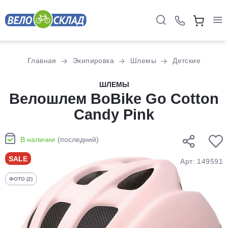
Для клиентов всех банков
Главная
Экипировка
Шлемы
Детские
Разбейте
ШЛЕМЫ
оплату
Велошлем BoBike Go Cotton
на части
Candy Pink
без переплат
В наличии
(последний)
График платежей
SALE
Арт: 149591
ФОТО (2)
Сегодня
25
%