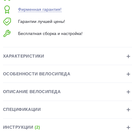
об оплате Плайтом
Фирменная гарантия!
Гарантии лучшей цены!
Бесплатная сборка и настройка!
Остались вопросы?
25
8 800 302-02-51
plait.ru
раз в 2
ХАРАКТЕРИСТИКИ
недели
ОСОБЕННОСТИ ВЕЛОСИПЕДА
ОПИСАНИЕ ВЕЛОСИПЕДА
СПЕЦИФИКАЦИИ
ИНСТРУКЦИИ
(2)