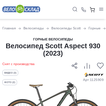
Для клиентов всех банков
Главная
Велосипеды
Велосипеды Scott
Горные
Разбейте
ГОРНЫЕ ВЕЛОСИПЕДЫ
оплату
Велосипед Scott Aspect 930
на части
(2023)
без переплат
Снят с производства
График платежей
ВИДЕО (3)
Арт:1125909
ФОТО (2)
Сегодня
25
%