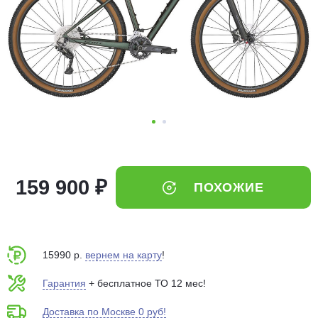
Добавляйте товары
в корзину
Оплачивайте сегодня только
25
% картой любого банка
Получайте товар
выбранный способом
159 900 ₽
ПОХОЖИЕ
Оставшиеся
75
% будут
списываться
с вашей карты
по
25
%
каждые 2 недели
15990 р.
вернем на карту
!
Гарантия
+ бесплатное ТО 12 мес!
Доставка по Москве 0 руб!
Подробнее