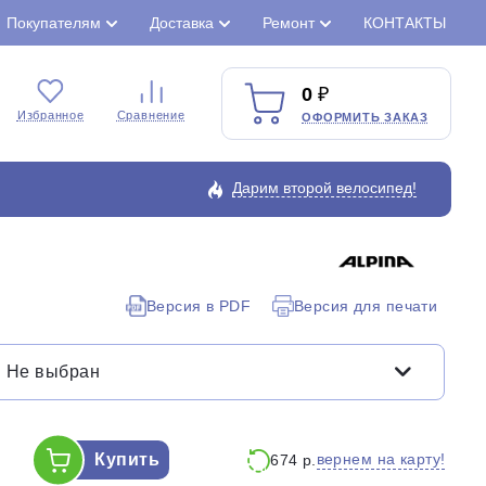
Покупателям
Доставка
Ремонт
КОНТАКТЫ
0
Избранное
Сравнение
ОФОРМИТЬ ЗАКАЗ
Дарим второй велосипед!
Закрыть
Версия в PDF
Версия для печати
Не выбран
Купить
вернем на карту!
674 р.