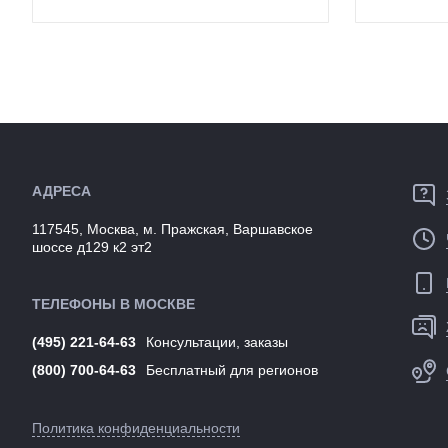
Особенности:
Короткие,
водонепроницаемые,
Особенност
легкие
Размеры
S, M, L, XL
(выпускаемые):
Размеры
(выпускаем
Крепление:
Тянущаяся манжета
Крепление:
Производство:
Китай
Вес:
Разработка:
ЮАР
Производст
Цвета
Зеленый/голубой
(выпускаемые):
Разработка
АДРЕСА
Артикул:
148671
Цвета
(выпускаем
117545, Москва, м. Пражская, Варшавское
Артикул:
шоссе д129 к2 эт2
ТЕЛЕФОНЫ В МОСКВЕ
(495) 221-64-63
Консультации, заказы
(800) 700-64-63
Бесплатный для регионов
Политика конфиденциальности