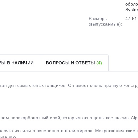
оболо
Syst
Размеры
47-51
Оставшиеся
75
% будут
списываться
(выпускаемые):
с вашей карты
по
25
%
каждые 2 недели
Подробнее
об оплате Плайтом
РЫ В НАЛИЧИИ
ВОПРОСЫ И ОТВЕТЫ
(4)
аботан для самых юных гонщиков. Он имеет очень прочную конс
25
раз в 2
Остались вопросы?
недели
8 800 302-02-51
апинам поликарбонатный слой, которым оснащены все шлемы Alp
plait.ru
оболочка из сильно вспененного полистирола. Микроскопически
тизацию.