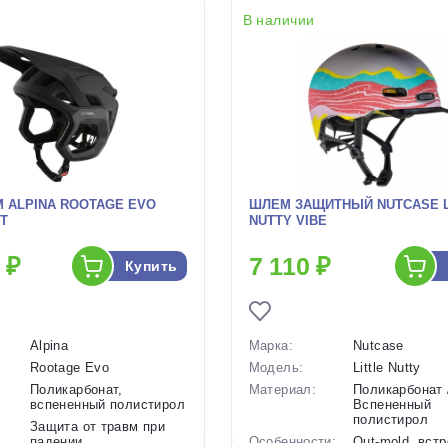
В наличии
 ALPINA ROOTAGE EVO
ШЛЕМ ЗАЩИТНЫЙ NUTCASE L
T
NUTTY VIBE
 ₽
7 110 ₽
Купить
Alpina
Марка:
Nutcase
Rootage Evo
Модель:
Little Nutty
Поликарбонат,
Материал:
Поликарбонат 
вспененный полистирол
Вспененный
полистирол
Защита от травм при
падении
Особенности:
Out-mold, вст