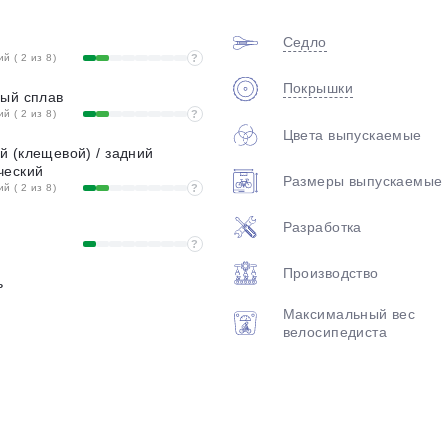
plait.ru
Седло
 ( 2 из 8)
?
Покрышки
вый сплав
 ( 2 из 8)
?
Цвета выпускаемые
 (клещевой) / задний
ческий
Размеры выпускаемые
 ( 2 из 8)
?
Разработка
раз в 2 недели
?
Производство
ь
Максимальный вес
велосипедиста