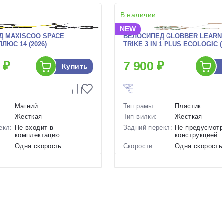
В наличии
NEW
Д MAXISCOO SPACE
ВЕЛОСИПЕД GLOBBER LEARN
ЛЮС 14 (2026)
TRIKE 3 IN 1 PLUS ECOLOGIC (
 ₽
7 900 ₽
Купить
Магний
Тип рамы:
Пластик
Жесткая
Тип вилки:
Жесткая
екл:
Не входит в
Задний перекл:
Не предусмот
комплектацию
конструкцией
Одна скорость
Скорости:
Одна скорост
ов:
Дисковые механические
Тип тормозов:
Отсутствуют
7.8 кг.
Вес:
3 кг.
14 дюймов
Цвет-размер в
Зеленый, Кор
наличии:
р в
, Розовый
Артикул:
1130153
1130214