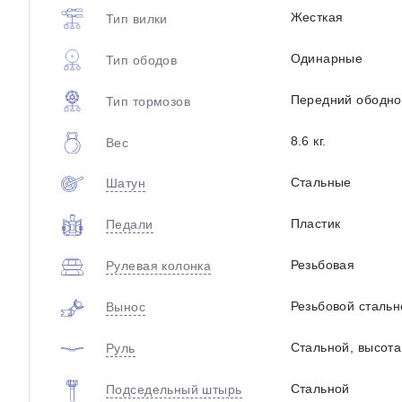
Жесткая
Тип вилки
Одинарные
Тип ободов
Передний ободно
Тип тормозов
8.6 кг.
Вес
Стальные
Шатун
Пластик
Педали
Резьбовая
Рулевая колонка
Резьбовой стальн
Вынос
Стальной, высота 
Руль
Стальной
Подседельный штырь