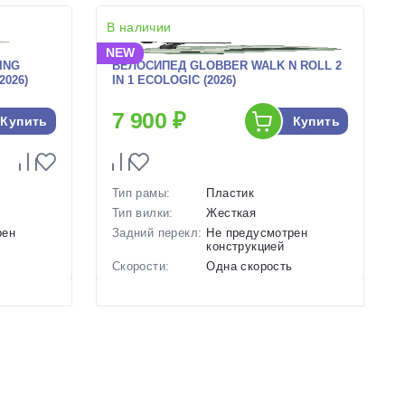
В наличии
NEW
ING
ВЕЛОСИПЕД GLOBBER WALK N ROLL 2
2026)
IN 1 ECOLOGIC (2026)
7 900 ₽
Купить
Купить
Тип рамы:
Пластик
Тип вилки:
Жесткая
рен
Задний перекл:
Не предусмотрен
конструкцией
ь
Скорости:
Одна скорость
Тип тормозов:
Отсутствуют
Вес:
1.9 кг.
ичневый
Цвет-размер в
Зеленый, Коричневый,
наличии:
Фиолетовый
Артикул:
1130151