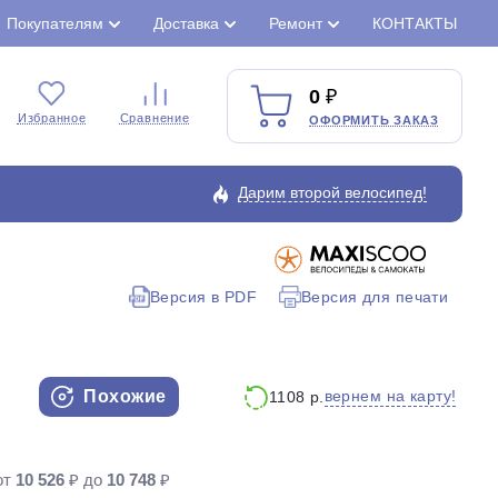
Покупателям
Доставка
Ремонт
КОНТАКТЫ
0
Избранное
Сравнение
ОФОРМИТЬ ЗАКАЗ
Дарим второй велосипед!
Версия в PDF
Версия для печати
Закрыть
Похожие
вернем на карту!
1108 р.
от
10 526
₽ до
10 748
₽