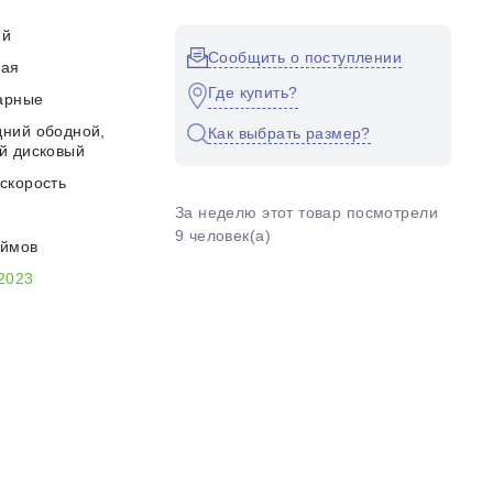
ий
Сообщить о поступлении
кая
Где купить?
арные
ний ободной,
Как выбрать размер?
й дисковый
скорость
За неделю этот товар посмотрели
9 человек(а)
юймов
2023