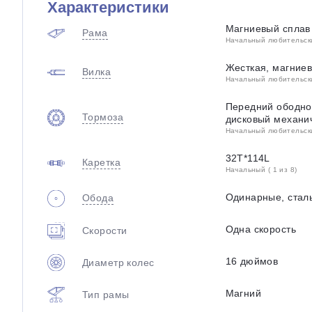
Характеристики
Магниевый сплав
Рама
Начальный любительский
Жесткая, магние
Вилка
Начальный любительский
Передний ободной
Тормоза
дисковый механи
Начальный любительский
32T*114L
Каретка
Начальный ( 1 из 8)
Одинарные, стал
Обода
Одна скорость
Скорости
16 дюймов
Диаметр колес
Магний
Тип рамы