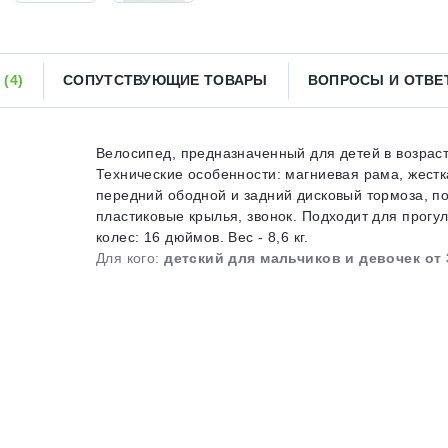
Получайте товар
выбранный способом
Ы
(4)
СОПУТСТВУЮЩИЕ ТОВАРЫ
ВОПРОСЫ И ОТВ
Оставшиеся
75
% будут
списываться
с вашей карты
по
25
%
каждые 2 недели
Велосипед, предназначенный для детей в возраст
Технические особенности: магниевая рама, жестк
передний ободной и задний дисковый тормоза, п
пластиковые крылья, звонок. Подходит для прогул
колес: 16 дюймов. Вес - 8,6 кг.
Подробнее
об оплате Плайтом
Для кого:
детский для мальчиков и девочек от 
25
раз в 2
Остались вопросы?
недели
8 800 302-02-51