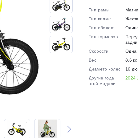
на части
без переплат
Тип рамы:
Магн
Тип вилки:
Жест
Тип ободов:
Один
График платежей
Тип тормозов:
Перед
задни
Скорости:
Одна 
Сегодня
25
%
Вес:
8.6 кг.
Диаметр колес:
16 д
Другие года
2024
этой модели:
Добавляйте товары
в корзину
Оплачивайте сегодня только
25
% картой любого банка