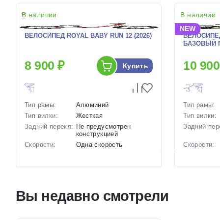
В наличии
В наличии
NEW
ВЕЛОСИПЕД ROYAL BABY RUN 12 (2026)
ВЕЛОСИПЕ
БАЗОВЫЙ П
8 900 ₽
10 900
Купить
Тип рамы:
Алюминий
Тип рамы:
Тип вилки:
Жесткая
Тип вилки:
Задний перекл:
Не предусмотрен
Задний пер
конструкцией
Скорости:
Одна скорость
Скорости:
Тип тормозов:
Отсутствуют
Тип тормоз
Вес:
4.2 кг.
Вес:
Диаметр
12 дюймов
Диаметр
колес:
колес:
Вы недавно смотрели
Цвет-размер в
Красный, Синий
Цвет-разме
наличии:
наличии:
Артикул:
1129943
Артикул: