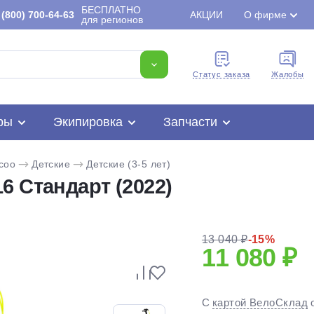
БЕСПЛАТНО
(800) 700-64-63
АКЦИИ
О фирме
для регионов
Cтатус заказа
Жалобы
ры
Экипировка
Запчасти
coo
Детские
Детские (3-5 лет)
6 Стандарт (2022)
13 040 ₽
-15%
11 080 ₽
Для клиентов всех банков
С
картой ВелоСклад
Разбейте
оплату